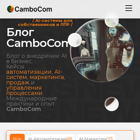
/ AI-системы для
собственников и ЛПР /
Блог
CamboCom
Блог о внедрении AI
в бизнес.
Кейсы
автоматизации
,
AI-
систем
,
маркетинга
,
продаж
и
управления
процессами
.
Международные
практики и опыт
CamboCom
.
Все
AI-Автоматизация
181
AI-Маркетинг
73