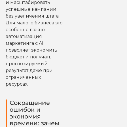
и масштабировать
успешные кампании
без увеличения штата.
Для малого бизнеса это
особенно важно:
автоматизация
маркетинга с AI
позволяет экономить
бюджет и получать
прогнозируемый
результат даже при
ограниченных
ресурсах.
Сокращение
ошибок и
экономия
времени: зачем