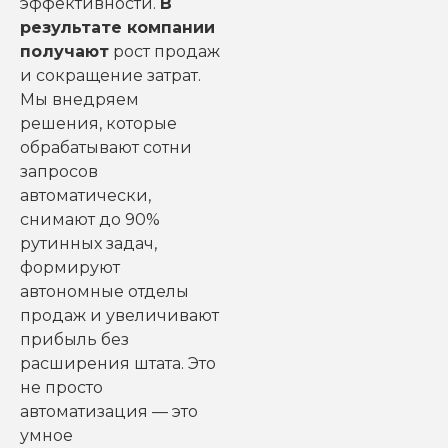
эффективности.
В
результате компании
получают
рост продаж
и сокращение затрат.
Мы внедряем
решения, которые
обрабатывают сотни
запросов
автоматически,
снимают до 90%
рутинных задач,
формируют
автономные отделы
продаж и увеличивают
прибыль без
расширения штата. Это
не просто
автоматизация — это
умное