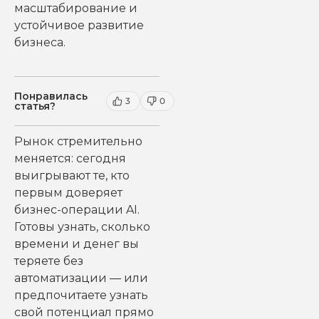
масштабирование и
устойчивое развитие
бизнеса.
Понравилась
3
0
статья?
Рынок стремительно
меняется: сегодня
выигрывают те, кто
первым доверяет
бизнес-операции AI.
Готовы узнать, сколько
времени и денег вы
теряете без
автоматизации — или
предпочитаете узнать
свой потенциал прямо