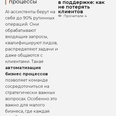
процессы
в поддержке: как
не потерять
клиентов
AI-ассистенты берут на
Прочитали
4
себя до 90% рутинных
операций. Они
обрабатывают
входящие запросы,
квалифицируют лидов,
распределяют задачи и
даже общаются с
клиентами. Такая
автоматизация
бизнес процессов
позволяет команде
сосредоточиться на
стратегически важных
вопросах. Особенно это
важно для малого
бизнеса, где каждая