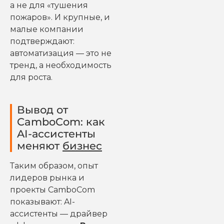
а не для «тушения
пожаров». И крупные, и
малые компании
подтверждают:
автоматизация — это не
тренд, а необходимость
для роста.
Вывод от
CamboCom: как
AI-ассистенты
меняют
бизнес
Таким образом, опыт
лидеров рынка и
проекты CamboCom
показывают: AI-
ассистенты — драйвер