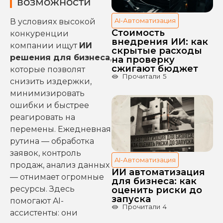
возможности
AI-Автоматизация
В условиях высокой
Стоимость
конкуренции
внедрения ИИ: как
компании ищут
ИИ
скрытые расходы
решения для бизнеса
,
на проверку
сжигают бюджет
которые позволят
Прочитали
5
снизить издержки,
минимизировать
ошибки и быстрее
реагировать на
перемены. Ежедневная
рутина — обработка
заявок, контроль
AI-Автоматизация
продаж, анализ данных
ИИ автоматизация
— отнимает огромные
для бизнеса: как
ресурсы. Здесь
оценить риски до
запуска
помогают AI-
Прочитали
4
ассистенты: они