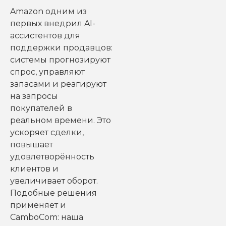
Amazon одним из
первых внедрил AI-
ассистентов для
поддержки продавцов:
системы прогнозируют
спрос, управляют
запасами и реагируют
на запросы
покупателей в
реальном времени. Это
ускоряет сделки,
повышает
удовлетворённость
клиентов и
увеличивает оборот.
Подобные решения
применяет и
CamboCom: наша