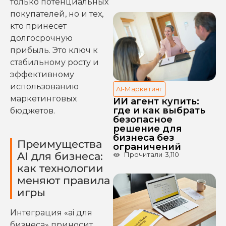
только потенциальных
покупателей, но и тех,
кто принесет
долгосрочную
прибыль. Это ключ к
стабильному росту и
эффективному
использованию
AI-Маркетинг
маркетинговых
ИИ агент купить:
где и как выбрать
бюджетов.
безопасное
решение для
бизнеса без
Преимущества
ограничений
AI для бизнеса:
Прочитали
3,110
как технологии
меняют правила
игры
Интеграция «ai для
бизнеса» приносит