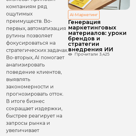
компаниям ряд
ощутимых
AI-Маркетинг
преимуществ. Во-
Генерация
маркетинговых
первых, автоматизация
материалов: уроки
рутины позволяет
брендов и
фокусироваться на
стратегии
внедрения ИИ
стратегических задачах.
Прочитали
3,425
Во-вторых, AI помогает
анализировать
поведение клиентов,
выявлять
закономерности и
прогнозировать отток.
В итоге бизнес
сокращает издержки,
быстрее реагирует на
запросы рынка и
увеличивает