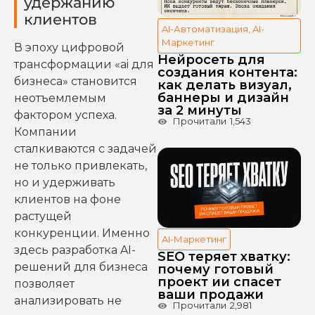
удержанию
клиентов
AI-Автоматизация
,
AI-
Маркетинг
В эпоху цифровой
Нейросеть для
трансформации «ai для
создания контента:
бизнеса» становится
как делать визуал,
баннеры и дизайн
неотъемлемым
за 2 минуты
фактором успеха.
Прочитали
1,543
Компании
сталкиваются с задачей
не только привлекать,
но и удерживать
клиентов на фоне
растущей
конкуренции. Именно
AI-Маркетинг
здесь разработка AI-
SEO теряет хватку:
решений для бизнеса
почему готовый
проект ии спасет
позволяет
ваши продажи
анализировать не
Прочитали
2,981