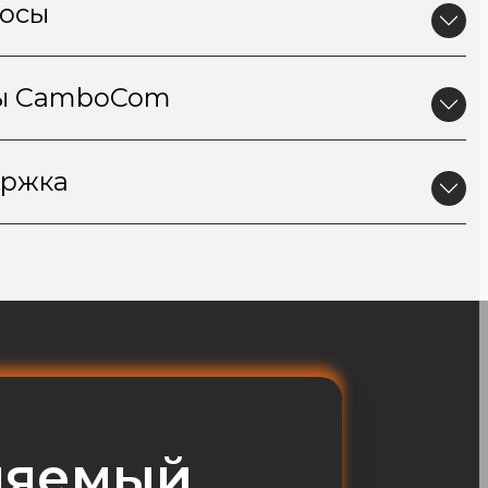
росы
ты CamboCom
ержка
ляемый