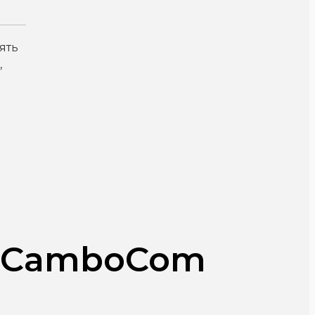
ять
,
) CamboCom