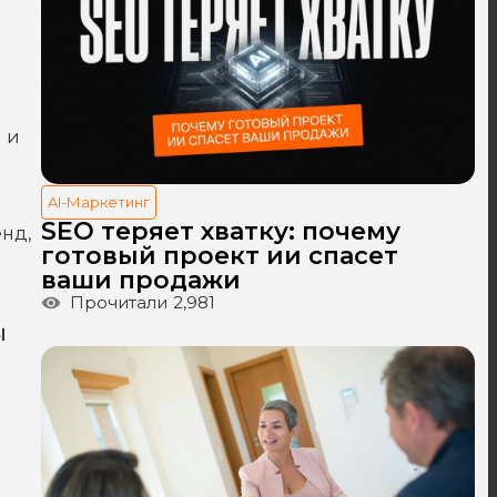
 и
AI-Маркетинг
SEO теряет хватку: почему
енд,
готовый проект ии спасет
ваши продажи
Прочитали
2,981
ы