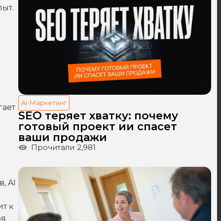
пыт.
AI-Маркетинг
гает
SEO теряет хватку: почему
готовый проект ии спасет
ваши продажи
Прочитали
2,981
, AI
т к
ря