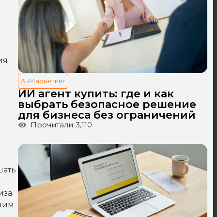
ия
AI-Маркетинг
ИИ агент купить: где и как
выбрать безопасное решение
для бизнеса без ограничений
Прочитали
3,110
шать
иза
ашим