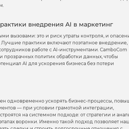
м.
рактики внедрения AI в маркетинг
ми вызовами: это и риск утраты контроля, и опасен
 Лучшие практики включают поэтапное внедрение,
сотрудников работе с AI-инструментами. CamboCom
 и прозрачных политик обработки данных, чтобы
тенциал AI для ускорения бизнеса без потери
бен одновременно ускорять бизнес-процессы, повы
иентов — при условии грамотной интеграции,
роятся на системном подходе: от стратегии и анал
 этапах воронки. Именно такой подход позволяет н
вать сделки и строить долгосрочные отношения с