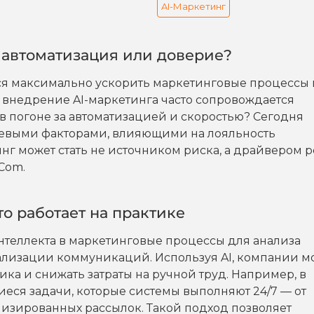
AI-Маркетинг
 автоматизация или доверие?
ся максимально ускорить маркетинговые процессы 
внедрение AI-маркетинга часто сопровождается
в погоне за автоматизацией и скоростью? Сегодня
чевыми факторами, влияющими на лояльность
инг может стать не источником риска, а драйвером р
Com.
то работает на практике
интеллекта в маркетинговые процессы для анализа
ализации коммуникаций. Используя AI, компании м
ка и снижать затраты на ручной труд. Например, в
ся задачи, которые системы выполняют 24/7 — от
лизированных рассылок. Такой подход позволяет