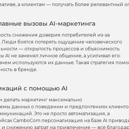
еативе, а клиентам — получать более релевантный о
главные вызовы AI-маркетинга
ность снижения доверия потребителей из-за
 Люди боятся потерять ощущение человеческого
льности — открытость процессов и объяснимость
ы AI не заменял личное общение, а усиливал его:
ачем используются их данные. Такая стратегия помо
ость в бренде.
икаций с помощью AI
 и делать маркетинг максимально
мы данных о поведении и предпочтениях клиентов
муникаций. Это не просто автоматизация, а
ейсах CamboCom персонализация на базе AI приводи
 и снижению затрат на привлечение — всё благода