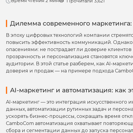
Время чтения 2 мин
Прочитали
3,621
Дилемма современного маркетинга:
В эпоху цифровых технологий компании стремят
повысить эффективность коммуникаций. Однако 
опасениями: не пострадает ли доверие клиентов 
прозрачность и персонализация становятся клю
аудитории. В этой статье разберем, как AI-маркет
доверия и продаж — на примере подхода Cambo
AI-маркетинг и автоматизация: как э
AI-маркетинг — это интеграция искусственного 
данных, автоматизации рутинных задач и персон
ускорять бизнес-процессы, сокращать время откли
CamboCom автоматизация охватывает повторяющие
сбора и сегментации данных до запуска персона