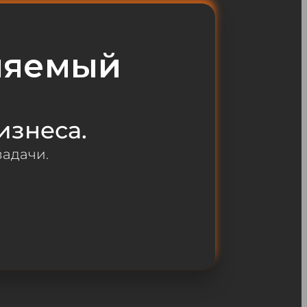
ляемый
изнеса.
задачи.