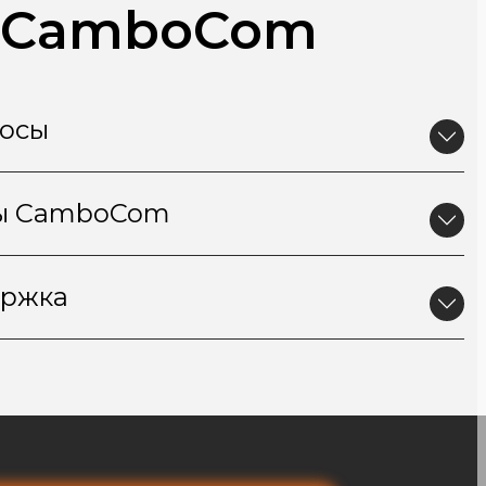
) CamboCom
росы
ты CamboCom
ержка