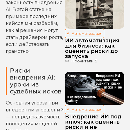
законность внедрения
AI. В этой статье на
примере последних
кейсов мы разберём,
как ai решения могут
AI-Автоматизация
стать драйвером роста,
ИИ автоматизация
если действовать
для бизнеса: как
оценить риски до
грамотно.
запуска
Прочитали
5
Риски
внедрения AI:
уроки из
судебных исков
Основная угроза при
внедрении ai решений
AI-Автоматизация
Внедрение ИИ под
— непредсказуемость
ключ: как оценить
поведения моделей.
риски и не