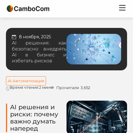
8 ноября, 2025
AI решения: как
безопасно внедрять
AI в бизнес и
избегать рисков
AI-Автоматизация
Время чтения 2 мин
Прочитали
3,652
AI решения и
риски: почему
важно думать
наперед