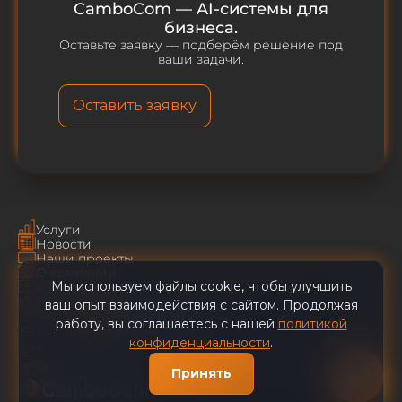
CamboCom — AI-системы для
бизнеса.
Оставьте заявку — подберём решение под
ваши задачи.
Оставить заявку
Услуги
Новости
Наши проекты
О компании
Мы используем файлы cookie, чтобы улучшить
Карьера
CamboCom AI
✕
Пользовательское соглашение
ваш опыт взаимодействия с сайтом. Продолжая
Политика конфиденциальности
работу, вы соглашаетесь с нашей
политикой
info@cambocom.com
Наши клиенты сокращают
конфиденциальности
.
+7 (495) 128-49-29
ручной труд
Telegram
|
YouTube
Принять