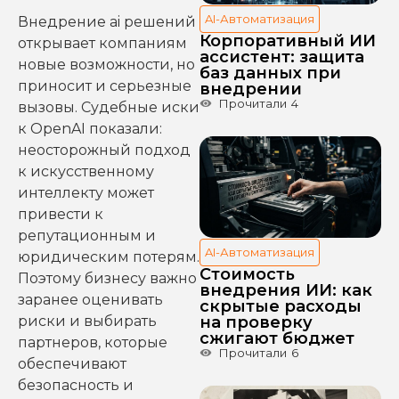
AI-Автоматизация
Внедрение ai решений
Корпоративный ИИ
открывает компаниям
ассистент: защита
новые возможности, но
баз данных при
приносит и серьезные
внедрении
Прочитали
4
вызовы. Судебные иски
к OpenAI показали:
неосторожный подход
к искусственному
интеллекту может
привести к
репутационным и
AI-Автоматизация
юридическим потерям.
Стоимость
Поэтому бизнесу важно
внедрения ИИ: как
заранее оценивать
скрытые расходы
риски и выбирать
на проверку
сжигают бюджет
партнеров, которые
Прочитали
6
обеспечивают
безопасность и