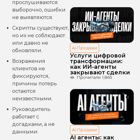
прослушиваются
выборочно, ошибки
не выявляются.
Скрипты существуют,
но их не соблюдают
или давно не
AI-Продажи
обновляли.
Услуги цифровой
трансформации:
Возражения
как ИИ-агенты
клиентов не
закрывают сделки
фиксируются,
Прочитали
1,865
причины потерь
остаются
неизвестными.
Руководитель
работает с
догадками, а не
AI-Продажи
данными.
AI агенты: как