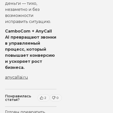
деньги — тихо,
незаметно и без
возможности
исправить ситуацию.
CamboCom + AnyCall
AI превращают звонки
в управляемый
процесс, который
повышает конверсию
и ускоряет рост
бизнеса.
anycallai.ru
Понравилась
2
0
статья?
Готовы превратить