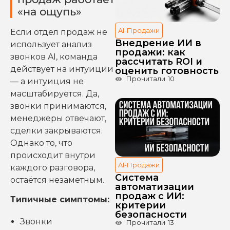
«на ощупь»
AI-Продажи
Если отдел продаж не
Внедрение ИИ в
использует анализ
продажи: как
звонков AI, команда
рассчитать ROI и
действует на интуиции
оценить готовность
Прочитали
10
— а интуиция не
масштабируется. Да,
звонки принимаются,
менеджеры отвечают,
сделки закрываются.
Однако то, что
происходит внутри
AI-Продажи
каждого разговора,
Система
остаётся незаметным.
автоматизации
продаж с ИИ:
Типичные симптомы:
критерии
безопасности
Звонки
Прочитали
13