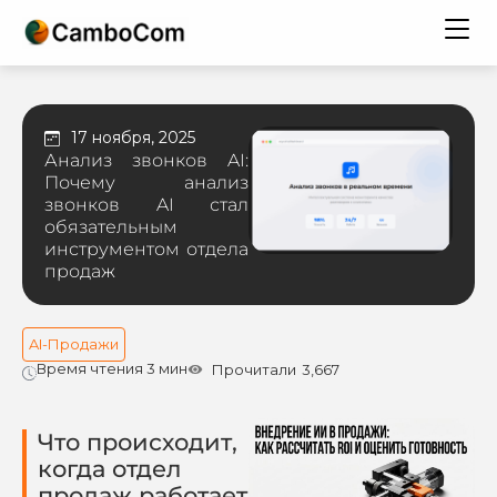
17 ноября, 2025
Анализ звонков AI:
Почему анализ
звонков AI стал
обязательным
инструментом отдела
продаж
AI-Продажи
Время чтения 3 мин
Прочитали
3,667
Что происходит,
когда отдел
продаж работает