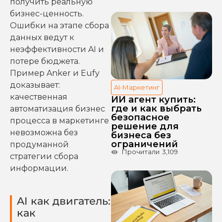
получить реальную
бизнес-ценность.
Ошибки на этапе сбора
данных ведут к
неэффективности AI и
потере бюджета.
Пример Anker и Eufy
доказывает:
AI-Маркетинг
качественная
ИИ агент купить:
где и как выбрать
автоматизация бизнес
безопасное
процесса в маркетинге
решение для
невозможна без
бизнеса без
ограничений
продуманной
Прочитали
3,109
стратегии сбора
информации.
AI как двигатель:
как