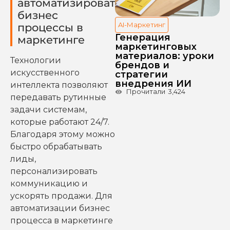
автоматизировать
бизнес
AI-Маркетинг
процессы в
Генерация
маркетинге
маркетинговых
материалов: уроки
Технологии
брендов и
искусственного
стратегии
внедрения ИИ
интеллекта позволяют
Прочитали
3,424
передавать рутинные
задачи системам,
которые работают 24/7.
Благодаря этому можно
быстро обрабатывать
лиды,
персонализировать
коммуникацию и
ускорять продажи. Для
автоматизации бизнес
процесса в маркетинге