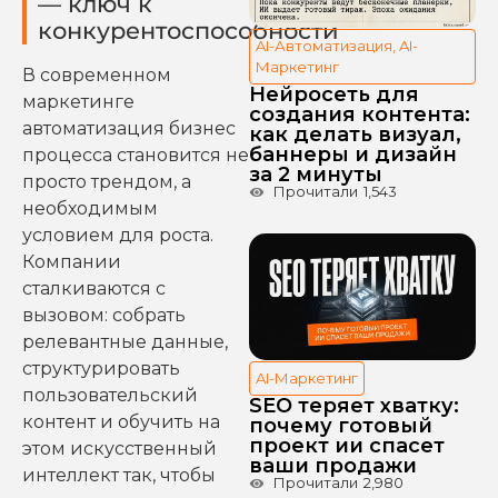
— ключ к
конкурентоспособности
AI-Автоматизация
,
AI-
Маркетинг
В современном
Нейросеть для
маркетинге
создания контента:
автоматизация бизнес
как делать визуал,
баннеры и дизайн
процесса становится не
за 2 минуты
просто трендом, а
Прочитали
1,543
необходимым
условием для роста.
Компании
сталкиваются с
вызовом: собрать
релевантные данные,
структурировать
AI-Маркетинг
пользовательский
SEO теряет хватку:
контент и обучить на
почему готовый
проект ии спасет
этом искусственный
ваши продажи
интеллект так, чтобы
Прочитали
2,980