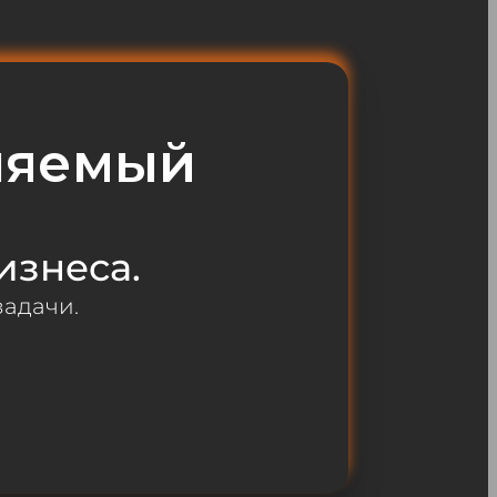
ляемый
изнеса.
задачи.