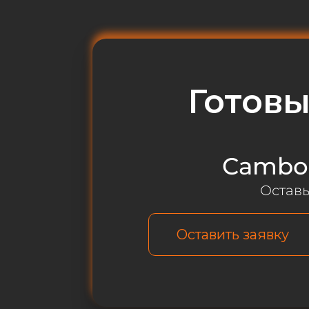
Готов
CamboC
Оставь
Оставить заявку