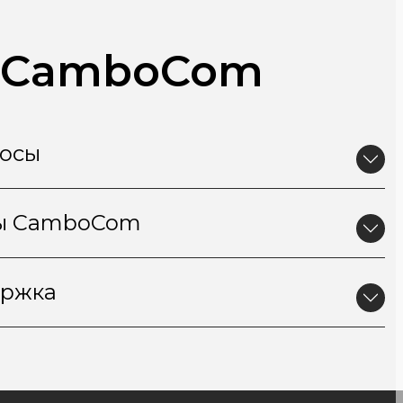
) CamboCom
росы
ты CamboCom
ержка