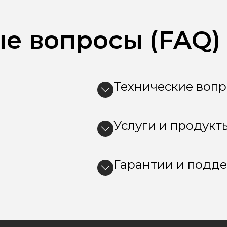
ые вопросы (FAQ
Технические воп
Услуги и продук
Гарантии и подд