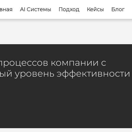
вная
AI Системы
Подход
Кейсы
Блог
процессов компании с
овый уровень эффективности