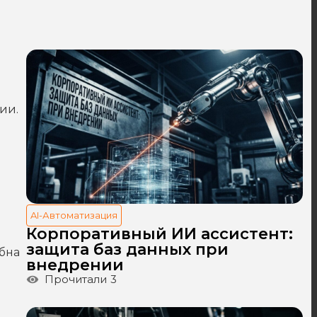
ии.
AI-Автоматизация
Корпоративный ИИ ассистент:
защита баз данных при
обна
внедрении
Прочитали
3