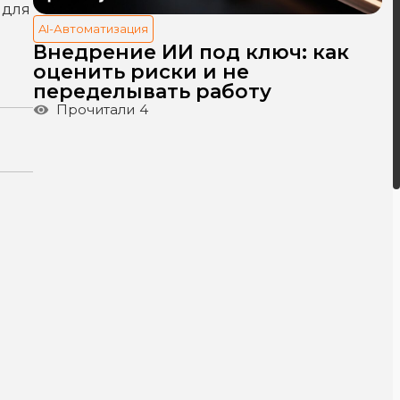
 для
AI-Автоматизация
Внедрение ИИ под ключ: как
оценить риски и не
переделывать работу
Прочитали
4