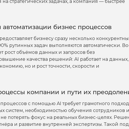
 на стратегических задачах, а компания — быстрее
 автоматизации бизнес процессов
редоставляет бизнесу сразу несколько конкурентны
90% рутинных задач выполняются автоматически. Во
ет рост объёмов данных и запросов без
овышение качества решений: AI работает на данных, 
экономию, но и рост точности, скорости и
роцессы компании и пути их преодолен
процессов с помощью AI требует грамотного подход
ых систем, необходимостью обучения сотрудников 
 не потерять фокус на реальных бизнес-целях. Реше
тнёра и развитие внутренней экспертизы. Такой по