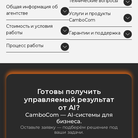
Технические вопросы
Общая информация об
агентстве
Услуги и продукты
CamboCom
Стоимость и условия
работы
Гарантии и поддержка
Процесс работы
Готовы получить
управляемый результат
от AI?
CamboCom — AI-системы для
бизнеса.
Оставьте заявку — подберём решение под
ваши задачи.