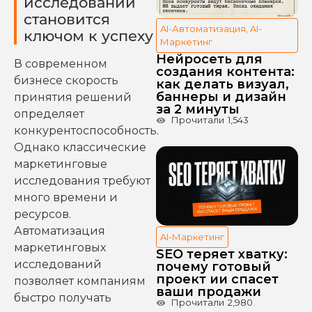
исследований
становится
AI-Автоматизация
,
AI-
ключом к успеху
Маркетинг
Нейросеть для
В современном
создания контента:
бизнесе скорость
как делать визуал,
баннеры и дизайн
принятия решений
за 2 минуты
определяет
Прочитали
1,543
конкурентоспособность.
Однако классические
маркетинговые
исследования требуют
много времени и
ресурсов.
Автоматизация
AI-Маркетинг
маркетинговых
SEO теряет хватку:
исследований
почему готовый
проект ии спасет
позволяет компаниям
ваши продажи
быстро получать
Прочитали
2,980