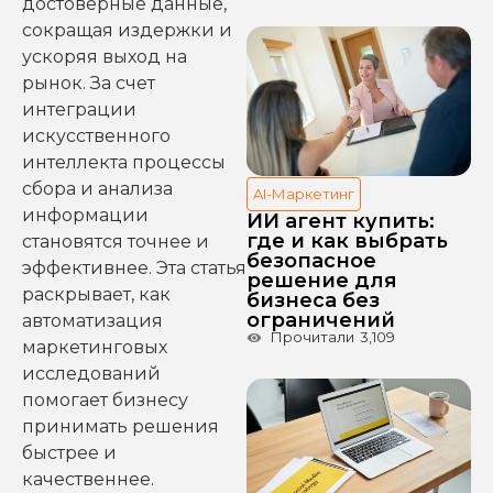
достоверные данные,
сокращая издержки и
ускоряя выход на
рынок. За счет
интеграции
искусственного
интеллекта процессы
сбора и анализа
AI-Маркетинг
информации
ИИ агент купить:
где и как выбрать
становятся точнее и
безопасное
эффективнее. Эта статья
решение для
раскрывает, как
бизнеса без
ограничений
автоматизация
Прочитали
3,109
маркетинговых
исследований
помогает бизнесу
принимать решения
быстрее и
качественнее.