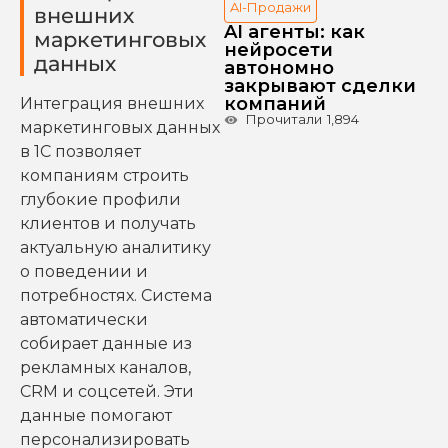
AI-Продажи
внешних
AI агенты: как
маркетинговых
нейросети
данных
автономно
закрывают сделки
компаний
Интеграция внешних
Прочитали
1,894
маркетинговых данных
в 1С позволяет
компаниям строить
глубокие профили
клиентов и получать
актуальную аналитику
о поведении и
потребностях. Система
автоматически
собирает данные из
рекламных каналов,
CRM и соцсетей. Эти
данные помогают
персонализировать