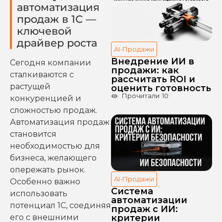
автоматизация
продаж в 1С —
ключевой
драйвер роста
AI-Продажи
Внедрение ИИ в
Сегодня компании
продажи: как
сталкиваются с
рассчитать ROI и
растущей
оценить готовность
Прочитали
10
конкуренцией и
сложностью продаж.
Автоматизация продаж
становится
необходимостью для
бизнеса, желающего
опережать рынок.
AI-Продажи
Особенно важно
Система
использовать
автоматизации
потенциал 1С, соединяя
продаж с ИИ:
его с внешними
критерии