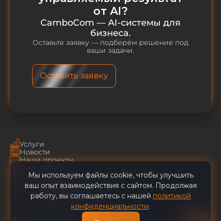
от AI?
CamboCom — AI-системы для
бизнеса.
Оставьте заявку — подберём решение под
ваши задачи.
Оставить заявку
Услуги
Новости
Наши проекты
О компании
Мы используем файлы cookie, чтобы улучшить
Карьера
CamboCom AI
✕
Пользовательское соглашение
ваш опыт взаимодействия с сайтом. Продолжая
Политика конфиденциальности
работу, вы соглашаетесь с нашей
политикой
info@cambocom.com
Наши клиенты сокращают
конфиденциальности
.
+7 (495) 128-49-29
ручной труд
Telegram
|
YouTube