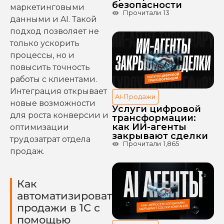
безопасности
маркетинговыми
Прочитали
13
данными и AI. Такой
подход позволяет не
только ускорить
процессы, но и
повысить точность
работы с клиентами.
Интеграция открывает
AI-Продажи
новые возможности
Услуги цифровой
для роста конверсии и
трансформации:
как ИИ-агенты
оптимизации
закрывают сделки
трудозатрат отдела
Прочитали
1,865
продаж.
Как
автоматизировать
продажи в 1С с
помощью