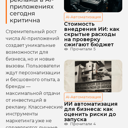
приложениях
сегодня
AI-Автоматизация
критична
Стоимость
внедрения ИИ: как
Стремительный рост
скрытые расходы
числа AI-приложений
на проверку
сжигают бюджет
создает уникальные
Прочитали
5
возможности для
бизнеса, но и новые
вызовы. Пользователи
ждут персонализации
и бесшовного опыта, а
бренды —
максимальной отдачи
AI-Автоматизация
от инвестиций в
ИИ автоматизация
рекламу. Классические
для бизнеса: как
инструменты
оценить риски до
запуска
маркетинга уже не
Прочитали
4
справляются: ручные