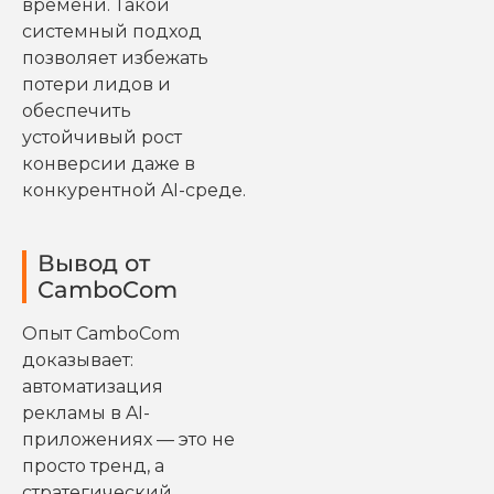
времени. Такой
системный подход
позволяет избежать
потери лидов и
обеспечить
устойчивый рост
конверсии даже в
конкурентной AI-среде.
Вывод от
CamboCom
Опыт CamboCom
доказывает:
автоматизация
рекламы в AI-
приложениях — это не
просто тренд, а
стратегический