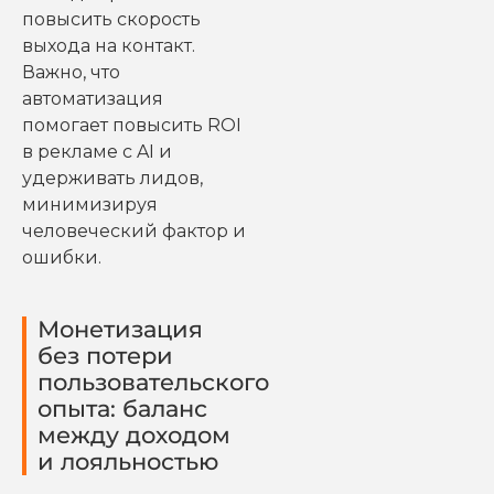
повысить скорость
выхода на контакт.
Важно, что
автоматизация
помогает повысить ROI
в рекламе с AI и
удерживать лидов,
минимизируя
человеческий фактор и
ошибки.
Монетизация
без потери
пользовательского
опыта: баланс
между доходом
и лояльностью