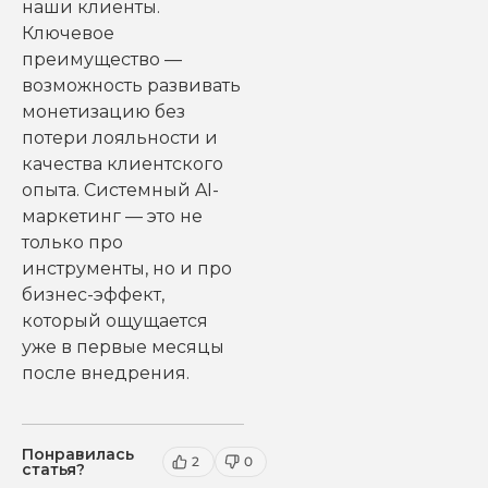
наши клиенты.
Ключевое
преимущество —
возможность развивать
монетизацию без
потери лояльности и
качества клиентского
опыта. Системный AI-
маркетинг — это не
только про
инструменты, но и про
бизнес-эффект,
который ощущается
уже в первые месяцы
после внедрения.
Понравилась
2
0
статья?