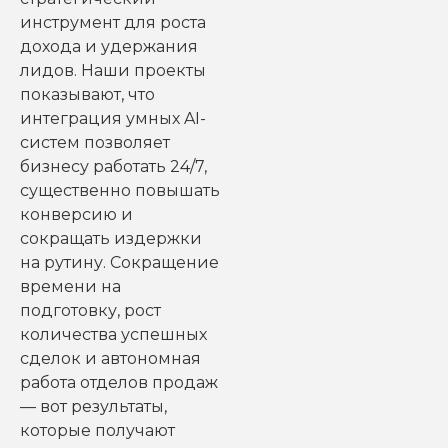
инструмент для роста
дохода и удержания
лидов. Наши проекты
показывают, что
интеграция умных AI-
систем позволяет
бизнесу работать 24/7,
существенно повышать
конверсию и
сокращать издержки
на рутину. Сокращение
времени на
подготовку, рост
количества успешных
сделок и автономная
работа отделов продаж
— вот результаты,
которые получают