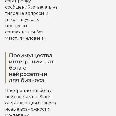
сортировку
сообщений, отвечать на
типовые вопросы и
даже запускать
процессы
согласования без
участия человека.
Преимущества
интеграции чат-
бота с
нейросетями
для бизнеса
Внедрение чат бота с
нейросетями в Slack
открывает для бизнеса
новые возможности.
Во-первых,