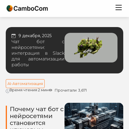
9 декабря, 2025
Чат бот с
нейросетями:
интеграция в Slack
для автоматизации
работы
AI-Автоматизация
Время чтения 2 мин
Прочитали
3,671
Почему чат бот с
нейросетями
становится