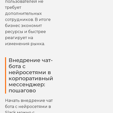
пользователей не
требует
дополнительных
сотрудников. В итоге
бизнес экономит
ресурсы и быстрее
реагирует на
изменения рынка.
Внедрение чат-
бота с
нейросетями в
корпоративный
мессенджер:
пошагово
Начать внедрение чат
бота с нейросетями в
Slack можно с