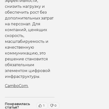
эффективности,
снизить нагрузку и
обеспечить рост без
дополнительных затрат
на персонал. Для
компаний, ценящих
скорость,
масштабируемость и
качественную
коммуникацию, это
решение становится
обязательным
элементом цифровой
инфраструктуры.
CamboCom
.
Понравилась
1
0
статья?