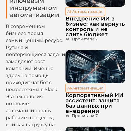
ключевым
инструментом
AI-Автоматизация
автоматизации
Внедрение ИИ в
бизнес: как вернуть
В современном
контроль и не
бизнесе время —
слить бюджет
Прочитали
7
самый ценный ресурс.
Рутина и
повторяющиеся задачи
замедляют рост
компаний. Именно
здесь на помощь
приходит чат бот с
AI-Автоматизация
нейросетями в Slack.
Корпоративный ИИ
Эта технология
ассистент: защита
позволяет
баз данных при
автоматизировать
внедрении
Прочитали
7
рабочие процессы,
снижая нагрузку на