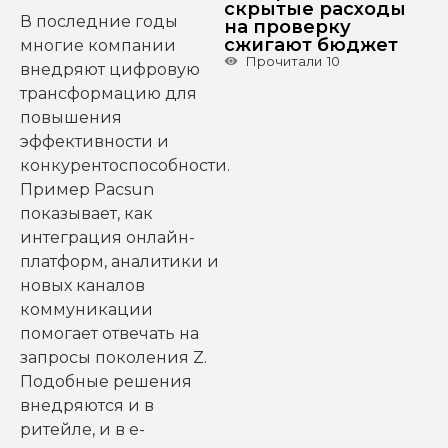
скрытые расходы
В последние годы
на проверку
сжигают бюджет
многие компании
Прочитали
10
внедряют цифровую
трансформацию для
повышения
эффективности и
конкурентоспособности.
Пример Pacsun
показывает, как
интеграция онлайн-
платформ, аналитики и
новых каналов
коммуникации
помогает отвечать на
запросы поколения Z.
Подобные решения
внедряются и в
ритейле, и в e-