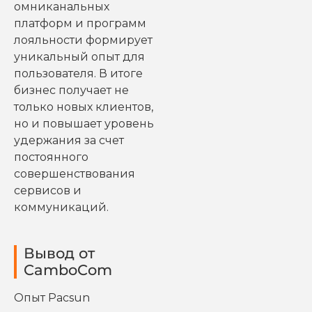
омниканальных
платформ и программ
лояльности формирует
уникальный опыт для
пользователя. В итоге
бизнес получает не
только новых клиентов,
но и повышает уровень
удержания за счет
постоянного
совершенствования
сервисов и
коммуникаций.
Вывод от
CamboCom
Опыт Pacsun