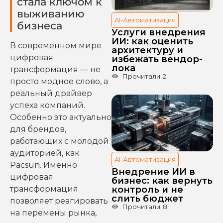
стала ключом к
выживанию
AI-Автоматизация
бизнеса
Услуги внедрения
ИИ: как оценить
В современном мире
архитектуру и
цифровая
избежать вендор-
лока
трансформация — не
Прочитали
2
просто модное слово, а
реальный драйвер
успеха компаний.
Особенно это актуально
для брендов,
работающих с молодой
аудиторией, как
AI-Автоматизация
Pacsun. Именно
Внедрение ИИ в
цифровая
бизнес: как вернуть
трансформация
контроль и не
слить бюджет
позволяет реагировать
Прочитали
8
на перемены рынка,