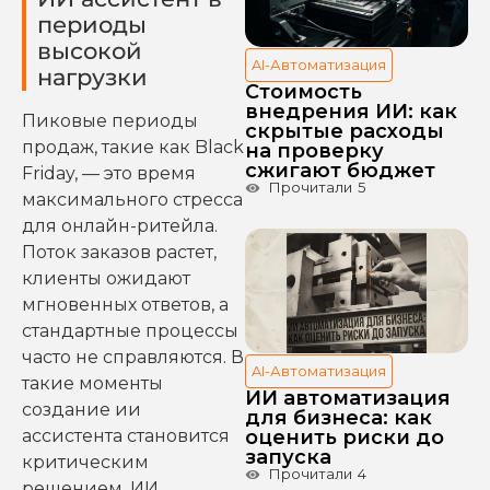
периоды
высокой
AI-Автоматизация
нагрузки
Стоимость
внедрения ИИ: как
Пиковые периоды
скрытые расходы
продаж, такие как Black
на проверку
сжигают бюджет
Friday, — это время
Прочитали
5
максимального стресса
для онлайн-ритейла.
Поток заказов растет,
клиенты ожидают
мгновенных ответов, а
стандартные процессы
часто не справляются. В
AI-Автоматизация
такие моменты
ИИ автоматизация
создание ии
для бизнеса: как
ассистента становится
оценить риски до
запуска
критическим
Прочитали
4
решением. ИИ