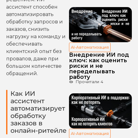
ассистент способен
автоматизировать
обработку запросов и
заказов, снизить
нагрузку на команду и
обеспечивать
AI-Автоматизация
клиентский опыт без
Внедрение ИИ под
провалов, даже при
ключ: как оценить
риски и не
большом количестве
переделывать
обращений.
работу
Прочитали
4
Как ИИ
ассистент
автоматизирует
обработку
заказов в
онлайн-ритейле
AI-Автоматизация