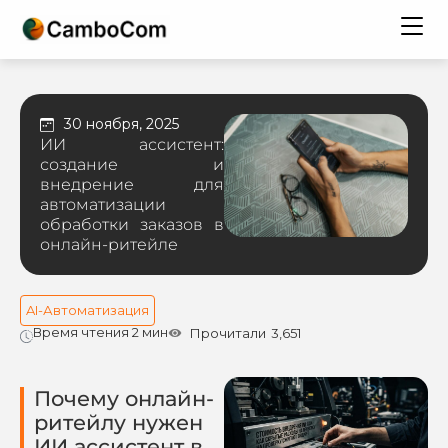
30 ноября, 2025
ИИ ассистент:
создание и
внедрение для
автоматизации
обработки заказов в
онлайн-ритейле
AI-Автоматизация
Время чтения 2 мин
Прочитали
3,651
Почему онлайн-
ритейлу нужен
ИИ ассистент в