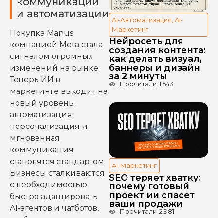
коммуникаций
и автоматизации
AI-Автоматизация
,
AI-
Маркетинг
Покупка Manus
Нейросеть для
компанией Meta стала
создания контента:
сигналом огромных
как делать визуал,
баннеры и дизайн
изменений на рынке.
за 2 минуты
Теперь ИИ в
Прочитали
1,543
маркетинге выходит на
новый уровень:
автоматизация,
персонализация и
мгновенная
коммуникация
становятся стандартом.
AI-Маркетинг
Бизнесы сталкиваются
SEO теряет хватку:
с необходимостью
почему готовый
проект ии спасет
быстро адаптировать
ваши продажи
AI-агентов и чатботов,
Прочитали
2,981