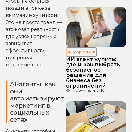
чтобы не остаться
позади в гонке за
внимание аудитории.
Это не просто тренд —
это новая реальность,
где успех напрямую
зависит от
эффективности
AI-Маркетинг
цифровых
ИИ агент купить:
где и как выбрать
инструментов.
безопасное
решение для
бизнеса без
AI-агенты: как
ограничений
они
Прочитали
3,110
автоматизируют
маркетинг в
социальных
сетях
AI-агенты способны