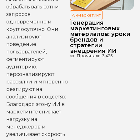
обрабатывать сотни
запросов
AI-Маркетинг
одновременно и
Генерация
маркетинговых
круглосуточно. Они
материалов: уроки
анализируют
брендов и
поведение
стратегии
внедрения ИИ
пользователей,
Прочитали
3,425
сегментируют
аудиторию,
персонализируют
рассылки и мгновенно
реагируют на
сообщения в соцсетях.
Благодаря этому ИИ в
маркетинге снижает
нагрузку на
менеджеров и
увеличивает скорость