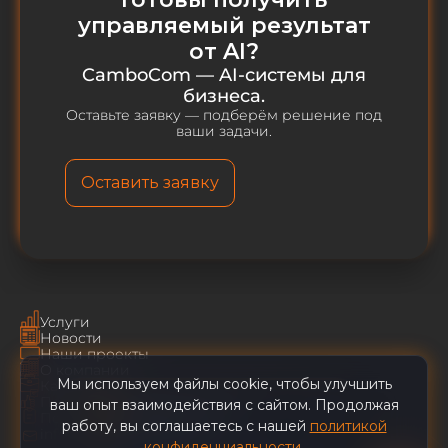
управляемый результат
от AI?
CamboCom — AI-системы для
бизнеса.
Оставьте заявку — подберём решение под
ваши задачи.
Оставить заявку
Услуги
Новости
Наши проекты
О компании
Мы используем файлы cookie, чтобы улучшить
Карьера
Пользовательское соглашение
ваш опыт взаимодействия с сайтом. Продолжая
CamboCom AI
✕
Политика конфиденциальности
работу, вы соглашаетесь с нашей
политикой
info@cambocom.com
конфиденциальности
.