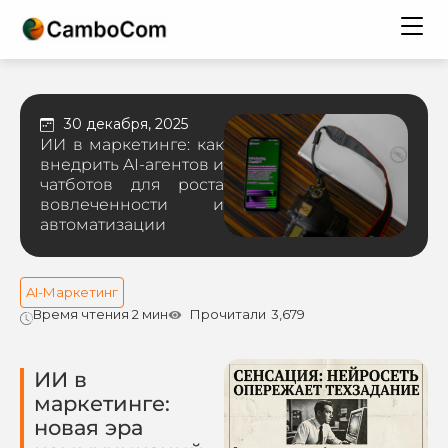
30 декабря, 2025
ИИ в маркетинге: как
внедрить AI-агентов и
чатботов для роста
вовлеченности и
автоматизации
AI-Маркетинг
Время чтения 2 мин
Прочитали
3,679
ИИ в
маркетинге:
новая эра