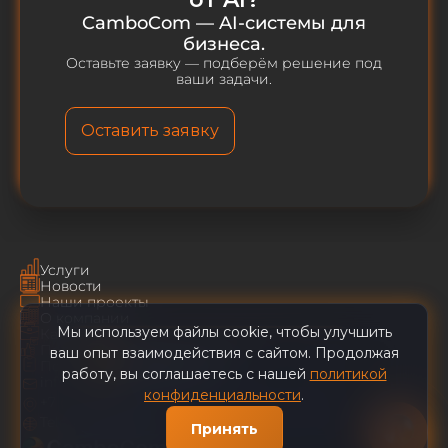
CamboCom — AI-системы для
бизнеса.
Оставьте заявку — подберём решение под
ваши задачи.
Оставить заявку
Услуги
Новости
Наши проекты
О компании
Мы используем файлы cookie, чтобы улучшить
Карьера
Пользовательское соглашение
ваш опыт взаимодействия с сайтом. Продолжая
CamboCom AI
✕
Политика конфиденциальности
работу, вы соглашаетесь с нашей
политикой
info@cambocom.com
конфиденциальности
.
+7 (495) 128-49-29
Наши
Telegram
|
YouTube
Принять