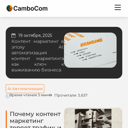
19 октября, 2025
Контент маркетинг в
эпоху AI:
автоматизация
контент маркетинга
как ключ к
выживанию бизнеса
AI-Автоматизация
Время чтения 3 мин
Прочитали
3,637
Почему контент
маркетинг
теряет трафик и