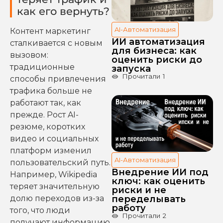
как его вернуть?
AI-Автоматизация
Контент маркетинг
ИИ автоматизация
сталкивается с новым
для бизнеса: как
вызовом:
оценить риски до
традиционные
запуска
Прочитали
1
способы привлечения
трафика больше не
работают так, как
прежде. Рост AI-
резюме, коротких
видео и социальных
платформ изменил
AI-Автоматизация
пользовательский путь.
Внедрение ИИ под
Например, Wikipedia
ключ: как оценить
теряет значительную
риски и не
долю переходов из-за
переделывать
работу
того, что люди
Прочитали
2
получают информацию