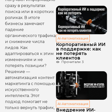
сразу в результатах
поиска или в коротких
роликах. В итоге
бизнесы замечают
падение
органического трафика
AI-Автоматизация
и снижение числа
Корпоративный ИИ
лидов. Как
в поддержке: как
не потерять
адаптироваться к этим
клиентов
изменениям и не
Прочитали
3
потерять позиции?
Решение —
автоматизация контент
маркетинга с помощью
искусственного
интеллекта. Этот
подход помогает не
AI-Автоматизация
только вернуть трафик,
Внедрение ИИ-