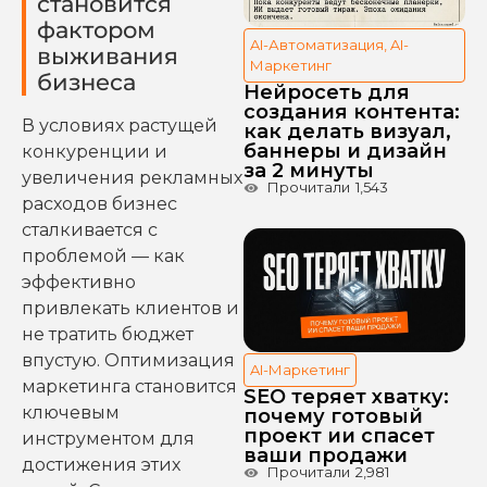
становится
фактором
AI-Автоматизация
,
AI-
выживания
Маркетинг
бизнеса
Нейросеть для
создания контента:
В условиях растущей
как делать визуал,
баннеры и дизайн
конкуренции и
за 2 минуты
увеличения рекламных
Прочитали
1,543
расходов бизнес
сталкивается с
проблемой — как
эффективно
привлекать клиентов и
не тратить бюджет
впустую. Оптимизация
AI-Маркетинг
маркетинга становится
SEO теряет хватку:
ключевым
почему готовый
проект ии спасет
инструментом для
ваши продажи
достижения этих
Прочитали
2,981