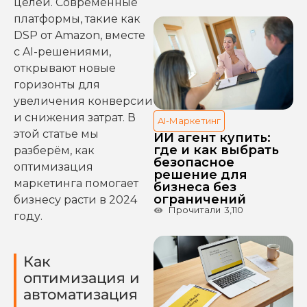
целей. Современные
платформы, такие как
DSP от Amazon, вместе
с AI-решениями,
открывают новые
горизонты для
увеличения конверсии
и снижения затрат. В
AI-Маркетинг
этой статье мы
ИИ агент купить:
где и как выбрать
разберём, как
безопасное
оптимизация
решение для
маркетинга помогает
бизнеса без
ограничений
бизнесу расти в 2024
Прочитали
3,110
году.
Как
оптимизация и
автоматизация