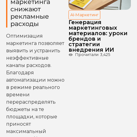
маркетинга
снижают
AI-Маркетинг
рекламные
Генерация
расходы
маркетинговых
материалов: уроки
Оптимизация
брендов и
маркетинга позволяет
стратегии
внедрения ИИ
выявить и устранить
Прочитали
3,425
неэффективные
каналы расходов.
Благодаря
автоматизации можно
в режиме реального
времени
перераспределять
бюджеты на те
площадки, которые
приносят
максимальный