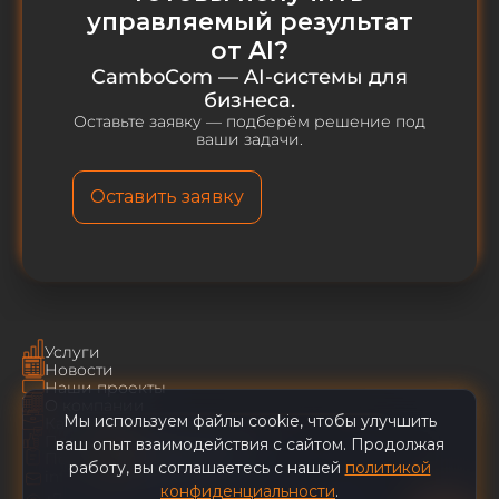
управляемый результат
от AI?
CamboCom — AI-системы для
бизнеса.
Оставьте заявку — подберём решение под
ваши задачи.
Оставить заявку
Услуги
Новости
Наши проекты
О компании
Мы используем файлы cookie, чтобы улучшить
Карьера
CamboCom AI
✕
Пользовательское соглашение
ваш опыт взаимодействия с сайтом. Продолжая
Политика конфиденциальности
работу, вы соглашаетесь с нашей
политикой
info@cambocom.com
Наши клиенты сокращают
конфиденциальности
.
+7 (495) 128-49-29