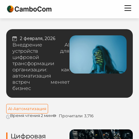
2 февраля, 2026
Внедрение AI
устройств для
цифровой
трансформации
организации: как
автоматизация
встреч меняет
бизнес
AI-Автоматизация
Время чтения 2 мин
Прочитали
3,716
Цифровая