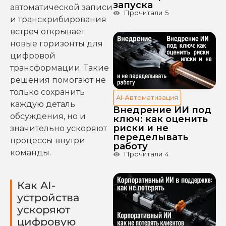
запуска
автоматической записи
Прочитали
5
и транскрибирования
встреч открывает
новые горизонты для
цифровой
трансформации. Такие
решения помогают не
только сохранить
AI-Автоматизация
каждую деталь
Внедрение ИИ под
обсуждения, но и
ключ: как оценить
риски и не
значительно ускоряют
переделывать
процессы внутри
работу
команды.
Прочитали
4
Как AI-
устройства
ускоряют
цифровую