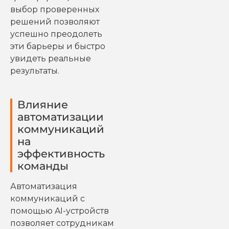
выбор проверенных
решений позволяют
успешно преодолеть
эти барьеры и быстро
увидеть реальные
результаты.
Влияние
автоматизации
коммуникаций
на
эффективность
команды
Автоматизация
коммуникаций с
помощью AI-устройств
позволяет сотрудникам