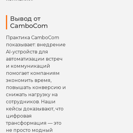
Вывод от
CamboCom
Практика CamboCom
показывает: внедрение
AI-устройств для
автоматизации встреч
и коммуникаций
помогает компаниям
экономить время,
повышать конверсию и
снижать нагрузку на
сотрудников. Наши
кейсы доказывают, что
цифровая
трансформация — это
не просто модный