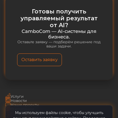
Готовы получить
управляемый результат
от AI?
CamboCom — AI-системы для
бизнеса.
Оставьте заявку — подберём решение под
ваши задачи.
Оставить заявку
Услуги
Новости
Наши проекты
О компании
Мы используем файлы cookie, чтобы улучшить
Карьера
CamboCom AI
✕
Пользовательское соглашение