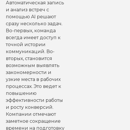
Автоматическая запись
и анализ встреч с
помощью AI решают
сразу несколько задач.
Во-первых, команда
всегда имеет доступ к
точной истории
коммуникаций. Во-
вторых, становится
возможным выявлять
закономерности и
узкие места в рабочих
процессах. Это ведет к
повышению
эффективности работы
и росту конверсий.
Компании отмечают
заметное сокращение
времени на подготовку