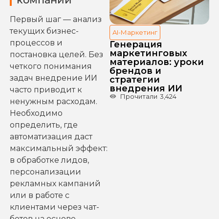
Первый шаг — анализ
текущих бизнес-
AI-Маркетинг
процессов и
Генерация
маркетинговых
постановка целей. Без
материалов: уроки
четкого понимания
брендов и
задач внедрение ИИ
стратегии
внедрения ИИ
часто приводит к
Прочитали
3,424
ненужным расходам.
Необходимо
определить, где
автоматизация даст
максимальный эффект:
в обработке лидов,
персонализации
рекламных кампаний
или в работе с
клиентами через чат-
ботов на основе