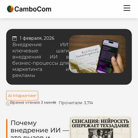
1 февраля, 2026
Внедрение ИИ:
ключевые шаги
внедрения ИИ в
бизнес-процессы для
маркетинга и
рекламы
AI-Маркетинг
Время чтения 3 мин
Прочитали
3,714
Почему
внедрение ИИ —
это вызов и