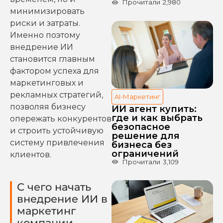
Прочитали
2,980
минимизировать
риски и затраты.
Именно поэтому
внедрение ИИ
становится главным
фактором успеха для
маркетинговых и
рекламных стратегий,
AI-Маркетинг
позволяя бизнесу
ИИ агент купить:
где и как выбрать
опережать конкурентов
безопасное
и строить устойчивую
решение для
систему привлечения
бизнеса без
ограничений
клиентов.
Прочитали
3,109
С чего начать
внедрение ИИ в
маркетинг
компании