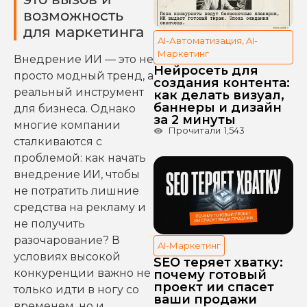
возможность
для маркетинга
AI-Автоматизация
,
AI-
Маркетинг
Внедрение ИИ — это не
Нейросеть для
просто модный тренд, а
создания контента:
реальный инструмент
как делать визуал,
баннеры и дизайн
для бизнеса. Однако
за 2 минуты
многие компании
Прочитали
1,543
сталкиваются с
проблемой: как начать
внедрение ИИ, чтобы
не потратить лишние
средства на рекламу и
не получить
разочарование? В
AI-Маркетинг
условиях высокой
SEO теряет хватку:
конкуренции важно не
почему готовый
проект ии спасет
только идти в ногу со
ваши продажи
временем, но и