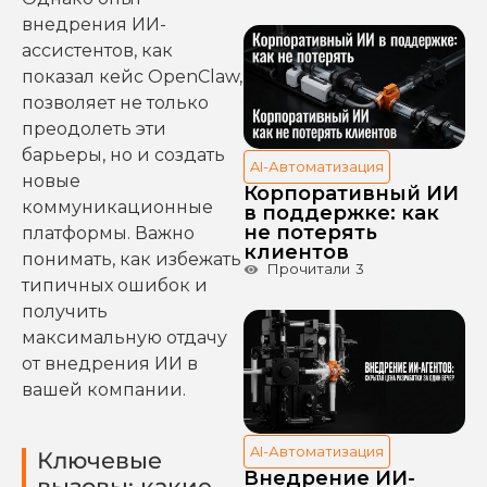
внедрения ИИ-
ассистентов, как
показал кейс OpenClaw,
позволяет не только
преодолеть эти
барьеры, но и создать
AI-Автоматизация
новые
Корпоративный ИИ
коммуникационные
в поддержке: как
не потерять
платформы. Важно
клиентов
понимать, как избежать
Прочитали
3
типичных ошибок и
получить
максимальную отдачу
от внедрения ИИ в
вашей компании.
AI-Автоматизация
Ключевые
Внедрение ИИ-
вызовы: какие