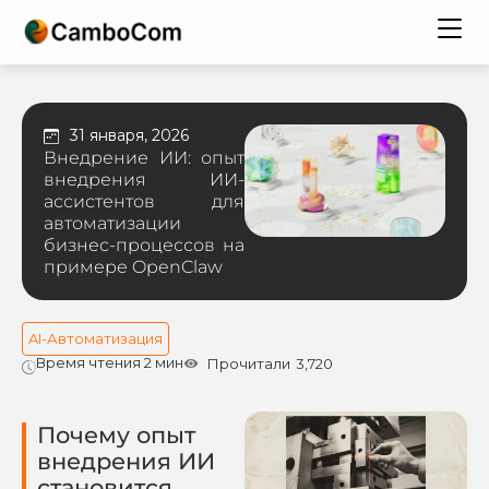
31 января, 2026
Внедрение ИИ: опыт
внедрения ИИ-
ассистентов для
автоматизации
бизнес-процессов на
примере OpenClaw
AI-Автоматизация
Время чтения 2 мин
Прочитали
3,720
Почему опыт
внедрения ИИ
становится