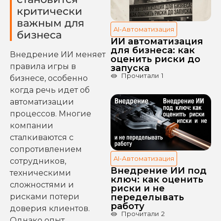
критически
важным для
AI-Автоматизация
бизнеса
ИИ автоматизация
для бизнеса: как
Внедрение ИИ меняет
оценить риски до
правила игры в
запуска
Прочитали
1
бизнесе, особенно
когда речь идет об
автоматизации
процессов. Многие
компании
сталкиваются с
сопротивлением
AI-Автоматизация
сотрудников,
Внедрение ИИ под
техническими
ключ: как оценить
сложностями и
риски и не
рисками потери
переделывать
работу
доверия клиентов.
Прочитали
2
Однако опыт