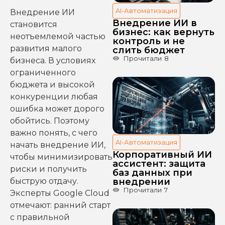
AI-Автоматизация
Внедрение ИИ
Внедрение ИИ в
становится
бизнес: как вернуть
неотъемлемой частью
контроль и не
развития малого
слить бюджет
Прочитали
8
бизнеса. В условиях
ограниченного
бюджета и высокой
конкуренции любая
ошибка может дорого
обойтись. Поэтому
важно понять, с чего
AI-Автоматизация
начать внедрение ИИ,
Корпоративный ИИ
чтобы минимизировать
ассистент: защита
риски и получить
баз данных при
быструю отдачу.
внедрении
Прочитали
7
Эксперты Google Cloud
отмечают: ранний старт
с правильной