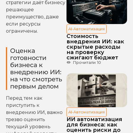
стратегии даёт бизнесу
решающее
преимущество, даже
если ресурсы
AI-Автоматизация
ограничены.
Стоимость
внедрения ИИ: как
скрытые расходы
Оценка
на проверку
готовности
сжигают бюджет
Прочитали
10
бизнеса к
внедрению ИИ:
на что смотреть
первым делом
Перед тем как
приступить к
внедрению ИИ, важно
AI-Автоматизация
ИИ автоматизация
трезво оценить
для бизнеса: как
текущий уровень
оценить риски до