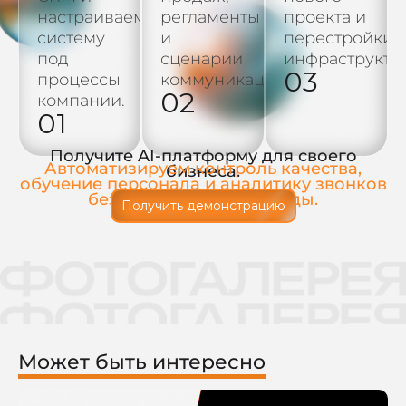
настраиваем
регламенты
проекта и
систему
и
перестройки
под
сценарии
инфраструкту
03
процессы
коммуникации.
02
компании.
01
Получите AI-платформу для своего
Автоматизируем контроль качества,
бизнеса.
обучение персонала и аналитику звонков
без расширения команды.
Получить демонстрацию
Может быть интересно