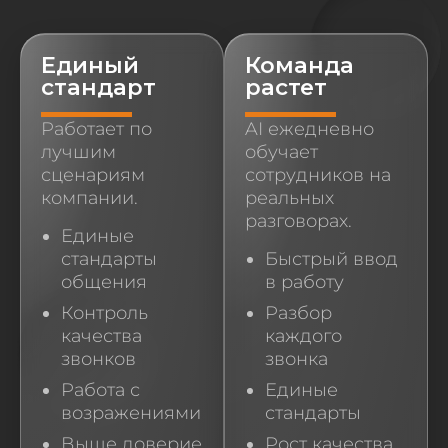
Единый
Команда
стандарт
растет
Работает по
AI ежедневно
лучшим
обучает
сценариям
сотрудников на
компании.
реальных
разговорах.
Единые
стандарты
Быстрый ввод
общения
в работу
Контроль
Разбор
качества
каждого
звонков
звонка
Работа с
Единые
возражениями
стандарты
Выше доверие
Рост качества