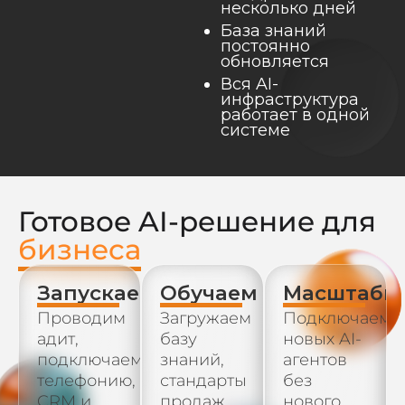
несколько дней
База знаний
постоянно
обновляется
Вся AI-
инфраструктура
работает в одной
системе
Готовое AI-решение для
бизнеса
Запускаем
Обучаем
Масштаби
Проводим
Загружаем
Подключаем
адит,
базу
новых AI-
подключаем
знаний,
агентов
телефонию,
стандарты
без
CRM и
продаж,
нового