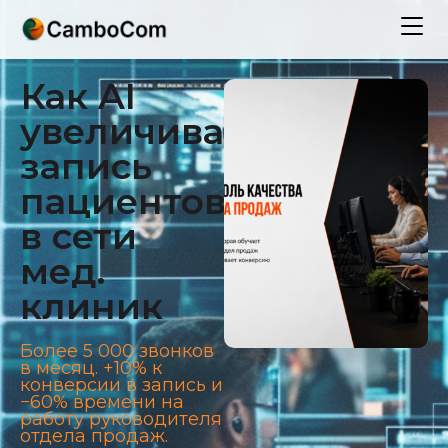
Как AI
увеличивает
запись
пациентов
в сети
мед.
клиник
Более 5 000 звонков
в месяц. +10% к
конверсии в запись и
−60% времени на
работу руководителя
отдела продаж.