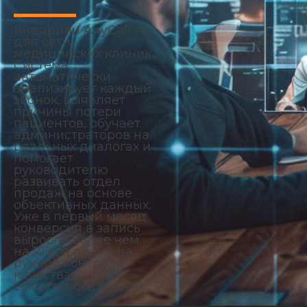
Внедрили AnyCall AI
для сети
медицинских клиник.
Система
автоматически
анализирует каждый
звонок, выявляет
причины потери
пациентов, обучает
администраторов на
реальных диалогах и
помогает
руководителю
развивать отдел
продаж на основе
объективных данных.
Уже в первый месяц
конверсия в запись
выросла более чем
на 10%, а время на
ручной контроль
качества
сократилось на 60%.