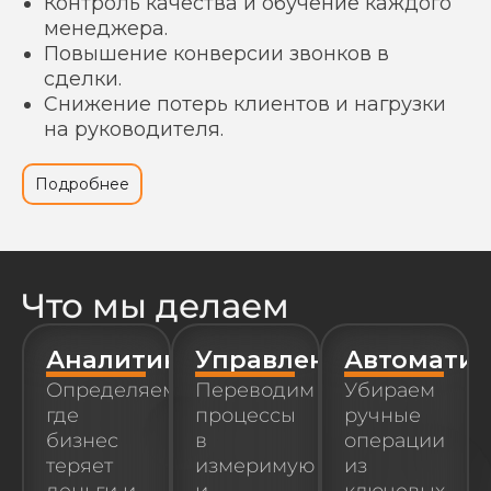
Контроль качества и обучение каждого
менеджера.
Повышение конверсии звонков в
сделки.
Снижение потерь клиентов и нагрузки
на руководителя.
Подробнее
Что мы делаем
Аналитика
Управление
Автоматиз
Определяем,
Переводим
Убираем
где
процессы
ручные
бизнес
в
операции
теряет
измеримую
из
деньги и
и
ключевых