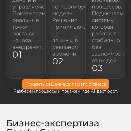
управляемость.
контролируемую
процессов.
Показываем
модель.
Подкючаем
реальные
Решения
систему,
точки
принимаются
которая
роста до
на
работает
начала
данных, в
стабильно
внедрения.
реальном
без
01
времени.
зависимости
02
от людей.
03
Показать решения для моего бизнеса
Разберем процессы и покажем, где AI даст рост.
Бизнес-экспертиза