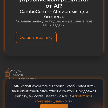
от AI?
CamboCom — AI-системы для
бизнеса.
Оставьте заявку — подберём решение под
ваши задачи.
Оставить заявку
Услуги
Новости
Наши проекты
CamboCom AI
✕
О компании
Мы используем файлы cookie, чтобы улучшить
Карьера
Пользовательское соглашение
ваш опыт взаимодействия с сайтом. Продолжая
Политика конфиденциальности
Наши клиенты сокращают
работу, вы соглашаетесь с нашей
политикой
info@cambocom.com
ручной труд на 60%.
конфиденциальности
.
+7 (495) 128-49-29
Про
Telegram
|
YouTube