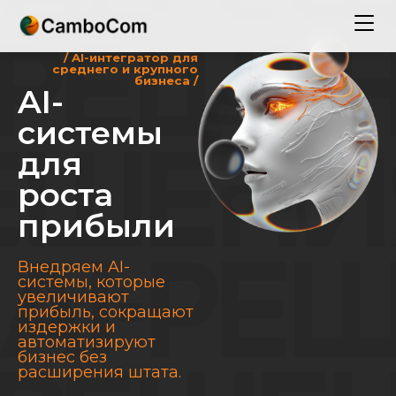
/ AI-интегратор для
среднего и крупного
бизнеса /
AI-
системы
для
роста
прибыли
Внедряем AI-
системы, которые
увеличивают
прибыль, сокращают
издержки и
автоматизируют
бизнес без
расширения штата.