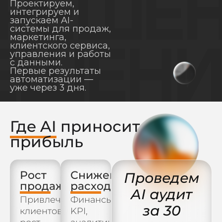
Проектируем,
интегрируем и
запускаем AI-
системы для продаж,
маркетинга,
клиентского сервиса,
управления и работы
с данными.
Первые результаты
автоматизации —
уже через 3 дня.
Где AI
приносит
прибыль
Рост
Снижение
Проведем
продаж
расходов
AI аудит
Привлечение
Финансы,
за 30
клиентов,
KPI,