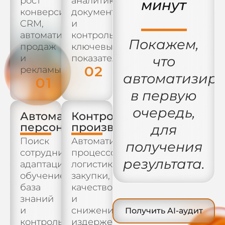
рост
аналитика,
минут
конверсии,
документооборот
CRM,
и
автоматизация
контроль
Покажем,
продаж
ключевых
и
показателей.
что
02
рекламы.
автоматизиро
01
в первую
очередь,
Автоматизация
Контроль
персонала
производства
для
Поиск
Автоматизация
получения
сотрудников,
процессов,
результата.
адаптация,
логистика,
обучение,
закупки,
база
качество
знаний
и
и
снижение
Получить AI-аудит
контроль
издержек.