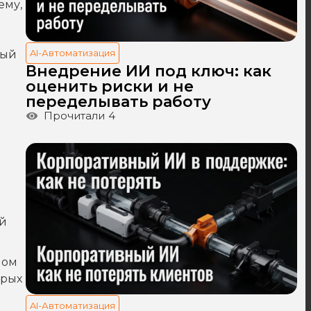
ему,
AI-Автоматизация
ный
Внедрение ИИ под ключ: как
оценить риски и не
переделывать работу
Прочитали
4
ой
лом
арых
AI-Автоматизация