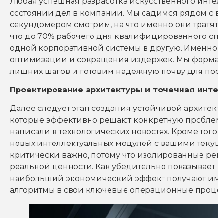
Любая успешная разработка искусственного инте
состоянии дел в компании. Мы садимся рядом с
секундомером смотрим, на что именно они тратят
что до 70% рабочего дня квалифицированного сп
одной корпоративной системы в другую. Именно
оптимизации и сокращения издержек. Мы формал
лишних шагов и готовим надежную почву для по
Проектирование архитектуры и точечная инт
Далее следует этап создания устойчивой архите
которые эффективно решают конкретную проблему 
написали в технологических новостях. Кроме то
новых интеллектуальных модулей с вашими теку
критически важно, потому что изолированные ре
реальной ценности. Как убедительно показывае
наибольший экономический эффект получают име
алгоритмы в свои ключевые операционные процес