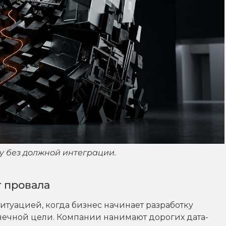
у без должной интеграции.
т провала
итуацией, когда бизнес начинает разработку
нечной цели. Компании нанимают дорогих дата-