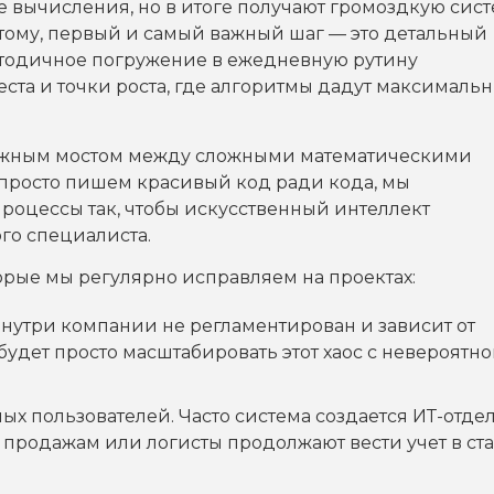
 вычисления, но в итоге получают громоздкую сист
этому, первый и самый важный шаг — это детальный
етодичное погружение в ежедневную рутину
ста и точки роста, где алгоритмы дадут максималь
дежным мостом между сложными математическими
просто пишем красивый код ради кода, мы
оцессы так, чтобы искусственный интеллект
го специалиста.
орые мы регулярно исправляем на проектах:
внутри компании не регламентирован и зависит от
удет просто масштабировать этот хаос с невероятн
х пользователей. Часто система создается ИТ-отде
 продажам или логисты продолжают вести учет в ст