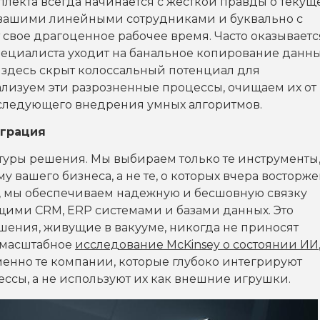
ллекта всегда начинается с жесткой правды о текущ
 вашими линейными сотрудниками и буквально с
 свое драгоценное рабочее время. Часто оказываетс
ециалиста уходит на банальное копирование данны
 здесь скрыт колоссальный потенциал для
изуем эти разрозненные процессы, очищаем их от
следующего внедрения умных алгоритмов.
еграция
ктуры решения. Мы выбираем только те инструменты
вашего бизнеса, а не те, о которых вчера восторж
го, мы обеспечиваем надежную и бесшовную связку
щими CRM, ERP системами и базами данных. Это
шения, живущие в вакууме, никогда не приносят
т масштабное
исследование McKinsey о состоянии ИИ
нно те компании, которые глубоко интегрируют
сы, а не используют их как внешние игрушки.