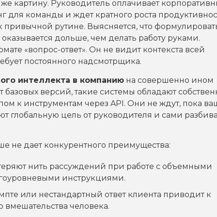
 же картину. Руководитель оплачивает корпоратив
г для команды и ждет кратного роста продуктивнос
к привычной рутине. Выясняется, что формулироват
 оказывается дольше, чем делать работу руками.
ате «вопрос-ответ». Он не видит контекста всей
ебует постоянного надсмотрщика.
ого интеллекта в компанию
на совершенно ином
от базовых версий, такие системы обладают собстве
м к инструментам через API. Они не ждут, пока ва
т глобальную цель от руководителя и сами разбив
ше не дает конкурентного преимущества:
еряют нить рассуждений при работе с объемными
огоуровневыми инструкциями.
мпте или нестандартный ответ клиента приводит к
о вмешательства человека.