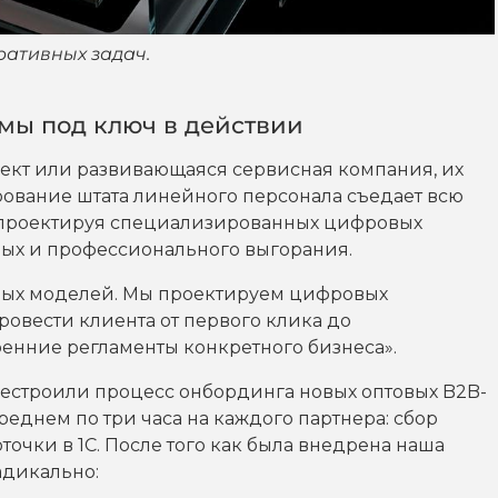
ативных задач.
мы под ключ в действии
ект или развивающаяся сервисная компания, их
рование штата линейного персонала съедает всю
, проектируя специализированных цифровых
чных и профессионального выгорания.
овых моделей. Мы проектируем цифровых
ровести клиента от первого клика до
ренние регламенты конкретного бизнеса».
рестроили процесс онбординга новых оптовых B2B-
еднем по три часа на каждого партнера: сбор
точки в 1С. После того как была внедрена наша
адикально: