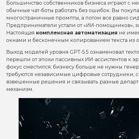
Большинство собственников бизнеса играют с не
обычные чат-боты работать без ошибок. Вы поку
многостраничные промпты, а потом все равно си
Предприниматели устали от «ИИ-помощников», 
Настоящая
комплексная автоматизация
не имее
окнами и бесконечным копированием текста из о
Выход моделей уровня GPT-5.5 ознаменовал тект
перешли от эпохи пассивных ИИ-ассистентов к эр
фокус сместился: бизнесу больше не нужны гене
требуются независимые цифровые сотрудники, с
взвешенные решения и связывать разные депар
механизм.