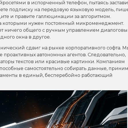
йросетями в испорченный телефон, пытаясь застави
паете подписку на передовую языковую модель, пиш
дите и правите галлюцинации за алгоритмом.
за которыми нужен постоянный микроменеджмент.
т ничего общего с ручным управлением диалогов
дного окна в другое.
онический сдвиг на рынке корпоративного софта. М
е проактивных автономных агентов. Следовательно,
раторы текстов или красивые картинки. Компаниям
пособные самостоятельно собирать данные, приним
таменты в единый, бесперебойно работающий