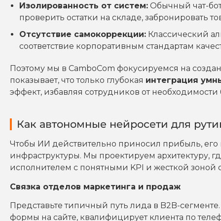
Изолированность от систем:
Обычный чат-бот 
проверить остатки на складе, забронировать тов
Отсутствие самокоррекции:
Классический алг
соответствие корпоративным стандартам качест
Поэтому мы в CamboCom фокусируемся на создан
показывает, что только глубокая
интеграция умны
эффект, избавляя сотрудников от необходимости
Как автономные нейросети для рути
Чтобы ИИ действительно приносил прибыль, его 
инфраструктуры. Мы проектируем архитектуру, гд
исполнителем с понятными KPI и жесткой зоной о
Связка отделов маркетинга и продаж
Представьте типичный путь лида в B2B-сегмент
формы на сайте, квалифицирует клиента по теле