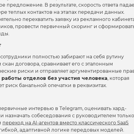
 предложение. В результате, скорость ответа падает
е теплых контактов на этапах передачи данных.
ятельно перехватить заявку из рекламного кабинета
ников, провести первичный скоринг и сформироват
нды.
т
 сотрудники полностью забирают на себя рутину
 скан договора, сравнивает его с эталонным
еские риски и отправляет аргументированные пра
 работы отделов без участия человека
, которая
ет риск банальной опечатки в реквизитах.
первичные интервью в Telegram, оценивать хард-
и назначать собеседования с руководителем тольк
и
переход на AI-агентов вместо классического SaaS
 гибкой, адаптивной логике передовых моделей.