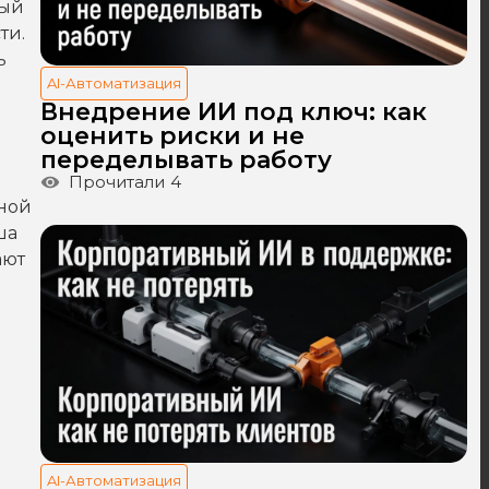
ный
ти.
ь
AI-Автоматизация
Внедрение ИИ под ключ: как
оценить риски и не
переделывать работу
Прочитали
4
нной
ша
ают
AI-Автоматизация