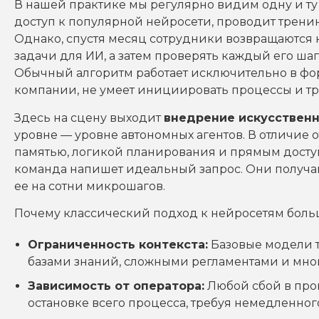
В нашей практике мы регулярно видим одну и ту
доступ к популярной нейросети, проводит тренин
Однако, спустя месяц сотрудники возвращаются 
задачи для ИИ, а затем проверять каждый его шаг
Обычный алгоритм работает исключительно в форм
компании, не умеет инициировать процессы и тр
Здесь на сцену выходит
внедрение искусственн
уровне — уровне автономных агентов. В отличие 
памятью, логикой планирования и прямым доступо
команда напишет идеальный запрос. Они получаю
ее на сотни микрошагов.
Почему классический подход к нейросетям боль
Ограниченность контекста:
Базовые модели т
базами знаний, сложными регламентами и мн
Зависимость от оператора:
Любой сбой в про
остановке всего процесса, требуя немедленног