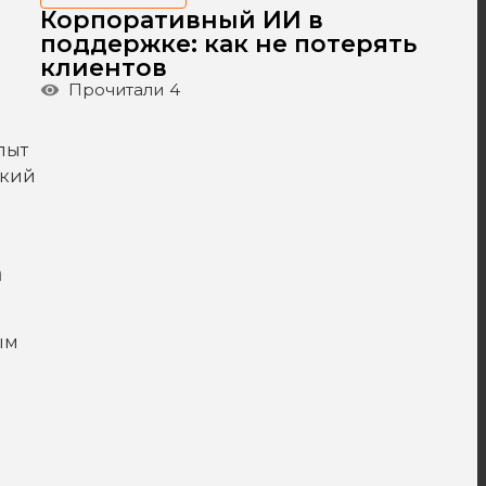
Корпоративный ИИ в
поддержке: как не потерять
клиентов
Прочитали
4
пыт
ский
а
ым