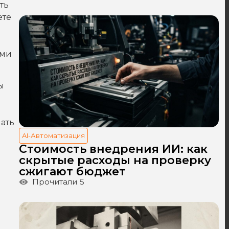
ть
ете
ыми
ы
ать
AI-Автоматизация
Стоимость внедрения ИИ: как
скрытые расходы на проверку
сжигают бюджет
Прочитали
5