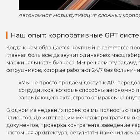
Автономная маршрутизация сложных корпор
Наш опыт: корпоративные GPT систе
Когда к нам обращается крупный e-commerce про
главная боль всегда звучит одинаково: масштаби
маржинальность бизнеса. Мы решаем эту задачу
сотрудников, которые работают 24/7 без больни
«Мы не просто продаем доступ к API перед
сотрудников, которые способны автономно п
закрывающего акта, строго опираясь на внут
В одном из недавних проектов мы полностью пе
клиентов. До интеграции менеджеры тратили в ср
документов, проверка контрагента, заведение кар
кастомная архитектура, результаты изменились р