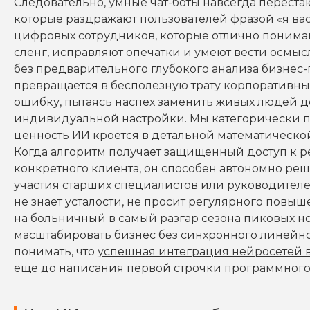
Следовательно, умные чат-боты навсегда перест
которые раздражают пользователей фразой «я ва
цифровых сотрудников, которые отлично понима
сленг, исправляют опечатки и умеют вести осмыс
без предварительного глубокого анализа бизнес
превращается в бесполезную трату корпоративн
ошибку, пытаясь наспех заменить живых людей
индивидуальной настройки. Мы категорически пр
ценность ИИ кроется в детальной математическо
Когда алгоритм получает защищенный доступ к р
конкретного клиента, он способен автономно реш
участия старших специалистов или руководителе
не знает усталости, не просит регулярного повыш
на больничный в самый разгар сезона пиковых но
масштабировать бизнес без синхронного линейно
понимать, что
успешная интеграция нейросетей 
еще до написания первой строчки программного