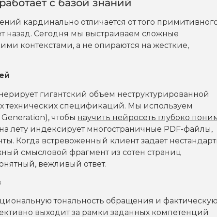
работает с базой знаний
ений кардинально отличается от того примитивног
ет назад. Сегодня мы выстраиваем сложные
ми контекстами, а не опираются на жесткие,
ей
нерирует гигантский объем неструктурированной
ых технических спецификаций. Мы используем
Generation), чтобы
научить нейросеть глубоко пони
о на лету индексирует многостраничные PDF-файлы,
ты. Когда встревоженный клиент задает нестандар
жный смысловой фрагмент из сотен страниц
онятный, вежливый ответ.
в
моциональную тональность обращения и фактическу
ъективно выходит за рамки заданных компетенций