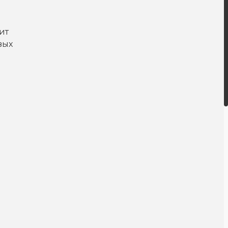
ит
вых