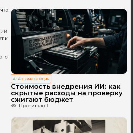
 что
щий
т к
ого
AI-Автоматизация
Стоимость внедрения ИИ: как
скрытые расходы на проверку
сжигают бюджет
Прочитали
1