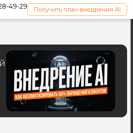
128-49-29
Получить план внедрения AI
ий