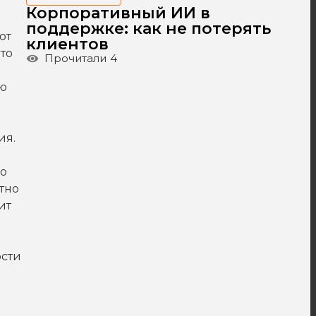
Корпоративный ИИ в
поддержке: как не потерять
ют
клиентов
то
Прочитали
4
ую
ия.
го
тно
ит
ости