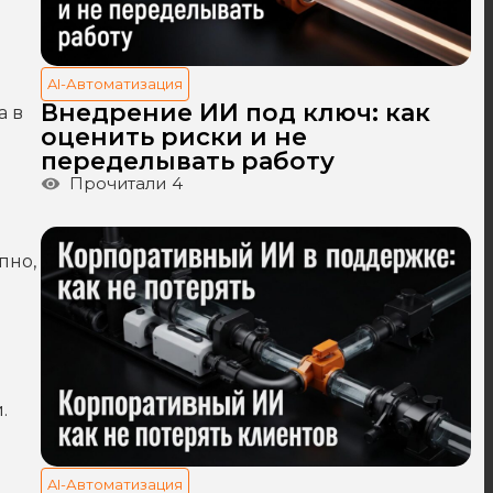
AI-Автоматизация
Внедрение ИИ под ключ: как
а в
оценить риски и не
переделывать работу
Прочитали
4
пно,
.
AI-Автоматизация