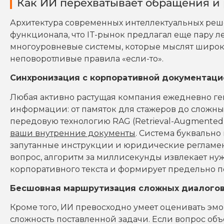
Как ИИ перехватывает обращения и 
Архитектура современных интеллектуальных реш
функционала, что IT-рынок предлагал еще пару л
многоуровневые системы, которые мыслят широки
неповоротливые правила «если-то».
Синхронизация с корпоративной документаци
Любая активно растущая компания ежедневно ге
информации: от памяток для стажеров до сложн
передовую технологию RAG (Retrieval-Augmented 
ваши внутренние документы
. Система буквальн
запутанные инструкции и юридические регламен
вопрос, алгоритм за миллисекунды извлекает ну
корпоративного текста и формирует предельно п
Бесшовная маршрутизация сложных диалого
Кроме того, ИИ превосходно умеет оценивать э
сложность поставленной задачи. Если вопрос об