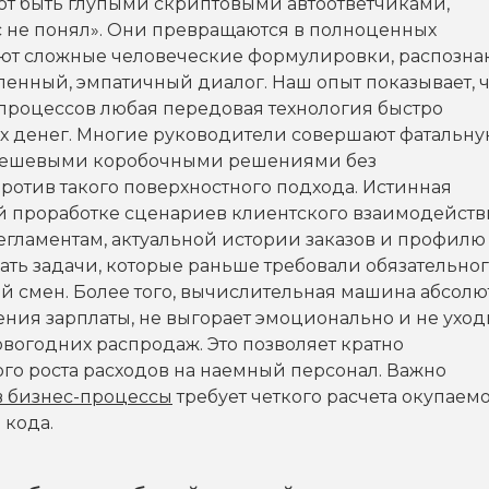
ают быть глупыми скриптовыми автоответчиками,
с не понял». Они превращаются в полноценных
ют сложные человеческие формулировки, распозна
ленный, эмпатичный диалог. Наш опыт показывает, ч
-процессов любая передовая технология быстро
ых денег. Многие руководители совершают фатальн
 дешевыми коробочными решениями без
отив такого поверхностного подхода. Истинная
й проработке сценариев клиентского взаимодейств
егламентам, актуальной истории заказов и профилю
ать задачи, которые раньше требовали обязательно
й смен. Более того, вычислительная машина абсолю
ения зарплаты, не выгорает эмоционально и не уход
вогодних распродаж. Это позволяет кратно
го роста расходов на наемный персонал. Важно
в бизнес-процессы
требует четкого расчета окупаем
 кода.