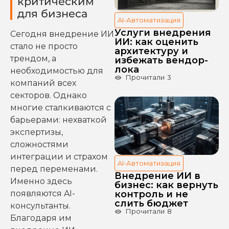
критическим
для бизнеса
AI-Автоматизация
Услуги внедрения
Сегодня внедрение ИИ
ИИ: как оценить
стало не просто
архитектуру и
трендом, а
избежать вендор-
лока
необходимостью для
Прочитали
3
компаний всех
секторов. Однако
многие сталкиваются с
барьерами: нехваткой
экспертизы,
сложностями
интеграции и страхом
AI-Автоматизация
перед переменами.
Внедрение ИИ в
Именно здесь
бизнес: как вернуть
появляются AI-
контроль и не
слить бюджет
консультанты.
Прочитали
8
Благодаря им