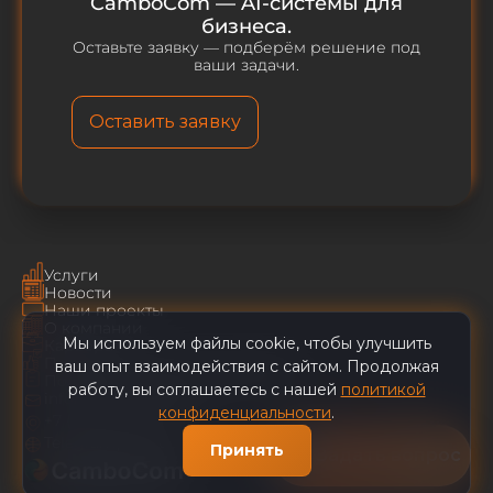
CamboCom — AI-системы для
бизнеса.
Оставьте заявку — подберём решение под
ваши задачи.
Оставить заявку
Услуги
Новости
Наши проекты
О компании
Мы используем файлы cookie, чтобы улучшить
Карьера
Пользовательское соглашение
ваш опыт взаимодействия с сайтом. Продолжая
Политика конфиденциальности
работу, вы соглашаетесь с нашей
политикой
info@cambocom.com
конфиденциальности
.
+7 (495) 128-49-29
Telegram
|
YouTube
Принять
Задать вопрос