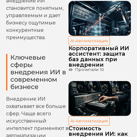
внедрение ИИ
становится понятным,
управляемым и дает
бизнесу ощутимые
конкурентные
преимущества.
AI-Автоматизация
Корпоративный ИИ
ассистент: защита
Ключевые
баз данных при
сферы
внедрении
Прочитали
10
внедрения ИИ в
современном
бизнесе
Внедрение ИИ
охватывает все больше
сфер. Чаще всего
искусственный
AI-Автоматизация
Стоимость
интеллект применяют в
внедрения ИИ: как
автоматизации