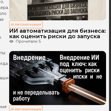
о,
ера.
оло
ая
AI-Автоматизация
ИИ автоматизация для бизнеса:
как оценить риски до запуска
.
Прочитали
5
ты:
огда
ваши
ные
AI-Автоматизация