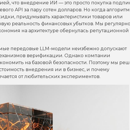
зией, что внедрение ИИ — это просто покупка подпи
ого API за пару сотен долларов. Но когда алгоритм
кидки, придумывать характеристики товаров или
ровую реальность финансовых убытков. Мы регулярн
кономия на архитектуре обернулась репутационной
амые передовые LLM-модели неизбежно допускают
 механизмов верификации. Однако компании
сэкономить на базовой безопасности. Поэтому мы ре
 стоимость внедрения ии в бизнес, и почему
чается от любительских экспериментов.