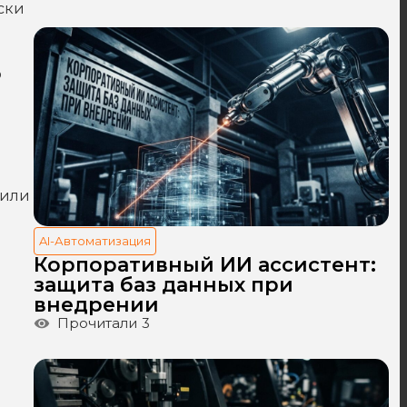
ски
о
шили
AI-Автоматизация
Корпоративный ИИ ассистент:
защита баз данных при
внедрении
Прочитали
3