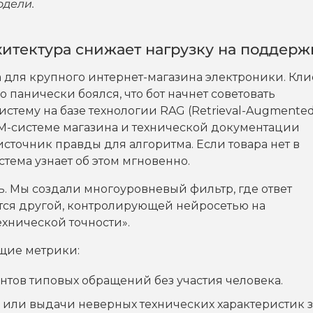
одели.
итектура снижает нагрузку на поддерж
 для крупного интернет-магазина электроники. Кли
 панически боялся, что бот начнет советовать
тему на базе технологии RAG (Retrieval-Augmente
IM-системе магазина и технической документации
сточник правды для алгоритма. Если товара нет в
тема узнает об этом мгновенно.
. Мы создали многоуровневый фильтр, где ответ
тся другой, контролирующей нейросетью на
ехнической точности».
щие метрики:
тов типовых обращений без участия человека.
или выдачи неверных технических характеристик з