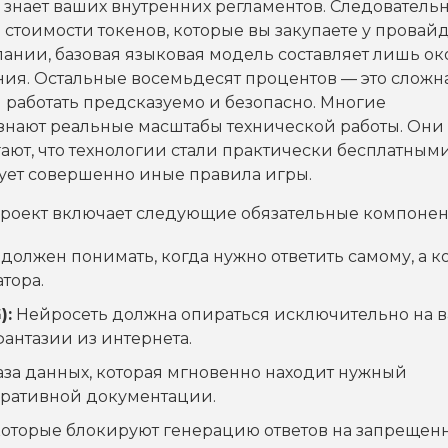
е знает ваших внутренних регламентов. Следовательн
стоимости токенов, которые вы закупаете у провайд
ании, базовая языковая модель составляет лишь ок
ия. Остальные восемьдесят процентов — это сложн
м работать предсказуемо и безопасно. Многие
знают реальные масштабы технической работы. Они
ают, что технологии стали практически бесплатными
ует совершенно иные правила игры.
роект включает следующие обязательные компонен
должен понимать, когда нужно ответить самому, а к
тора.
):
Нейросеть должна опираться исключительно на 
фантазии из интернета.
аза данных, которая мгновенно находит нужный
поративной документации.
которые блокируют генерацию ответов на запрещен