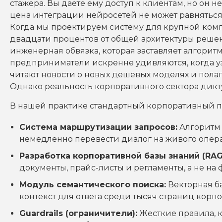
стажера. Вы даете ему доступ к клиентам, но он н
цена интеграции нейросетей не может равняться 
Когда мы проектируем систему для крупной комп
двадцати процентов от общей архитектуры решен
инженерная обвязка, которая заставляет алгорит
предприниматели искренне удивляются, когда у
читают новости о новых дешевых моделях и полаг
Однако реальность корпоративного сектора дикт
В нашей практике стандартный корпоративный п
Система маршрутизации запросов:
Алгоритм 
немедленно перевести диалог на живого опера
Разработка корпоративной базы знаний (RAG
документы, прайс-листы и регламенты, а не на 
Модуль семантического поиска:
Векторная б
контекст для ответа среди тысяч страниц кор
Guardrails (ограничители):
Жесткие правила, 