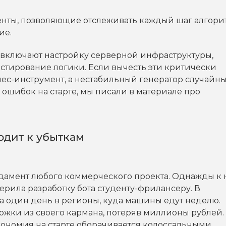
нты, позволяющие отслеживать каждый шаг алгори
ие.
т включают настройку серверной инфраструктуры,
естирование логики. Если вычесть эти критически
ес-инструмент, а нестабильный генератор случайн
х ошибок на старте, мы писали в материале про
одит к убыткам
ндамент любого коммерческого проекта. Однажды к 
ерила разработку бота студенту-фрилансеру. В
за один день в регионы, куда машины едут неделю.
ки из своего кармана, потеряв миллионы рублей. 
кономия на старте оборачивается колоссальными