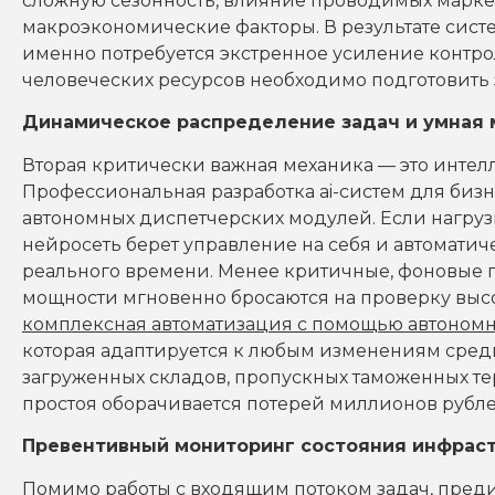
сложную сезонность, влияние проводимых марк
макроэкономические факторы. В результате сист
именно потребуется экстренное усиление контро
человеческих ресурсов необходимо подготовить 
Динамическое распределение задач и умная
Вторая критически важная механика — это интел
Профессиональная разработка ai-систем для бизн
автономных диспетчерских модулей. Если нагрузк
нейросеть берет управление на себя и автомати
реального времени. Менее критичные, фоновые п
мощности мгновенно бросаются на проверку выс
комплексная автоматизация с помощью автономн
которая адаптируется к любым изменениям среды
загруженных складов, пропускных таможенных те
простоя оборачивается потерей миллионов рубле
Превентивный мониторинг состояния инфрас
Помимо работы с входящим потоком задач, пре