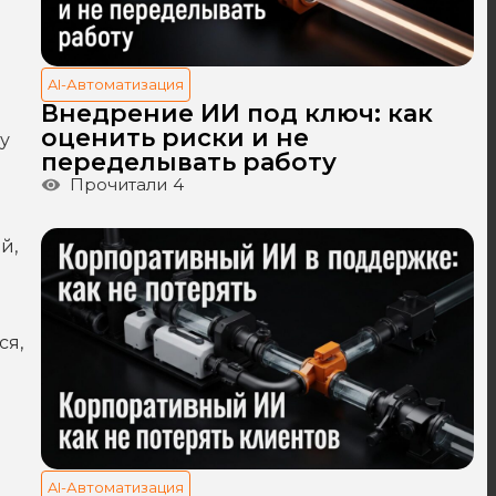
AI-Автоматизация
Внедрение ИИ под ключ: как
оценить риски и не
у
переделывать работу
Прочитали
4
й,
ся,
AI-Автоматизация