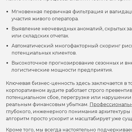
Мгновенная первичная фильтрация и валидац
участия живого оператора.
Выявление неочевидных аномалий, скрытых з
или складских отчетах.
Автоматический многофакторный скоринг рис
потенциальных клиентов.
Высокоточное прогнозирование сезонных и вне
логистические мощности предприятия.
Ключевая бизнес-ценность здесь заключается в то
корпоративном аудите работает строго превентив
потенциальном сбое, перегрузке или нарушении р
реальным финансовым убыткам.
Профессиональн
глубокого, инженерного понимания архитектуры
алгоритм просто ускорит и масштабирует уже су
Кроме того, мы всегда настоятельно подчеркивае