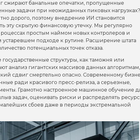
ег сжирают банальные опечатки, пропущенные
енные задачи при неожиданных пиковых нагрузках
тно дорого, поэтому внедрение ИИ становится
ь эту скрытую финансовую утечку. Мы регулярно
процессах простым наймом новых контролеров и
м устаревшем подходе к рутине. Расширение штата
ичество потенциальных точек отказа.
 государственные структуры, как таможня или
ют анализ гигантских массивов данных алгоритмам,
еский сдвиг смертельно опасно. Современному бизн
нные ради красивого пресс-релиза, а серьезные,
менты. Грамотно настроенное машинное обучение д
плыв задач, оценивать риски и распределять ресур
ез малейших сбоев даже в периоды экстремальной