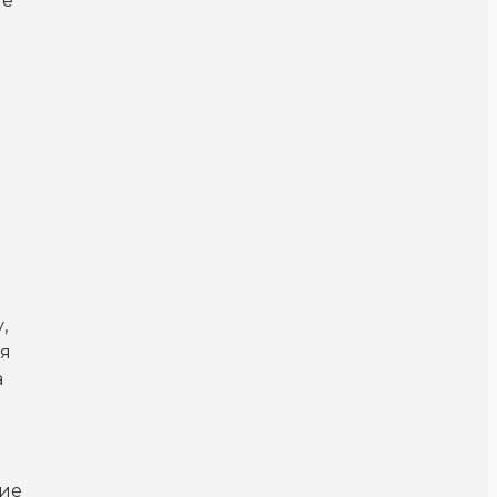
ие
,
ля
а
ние