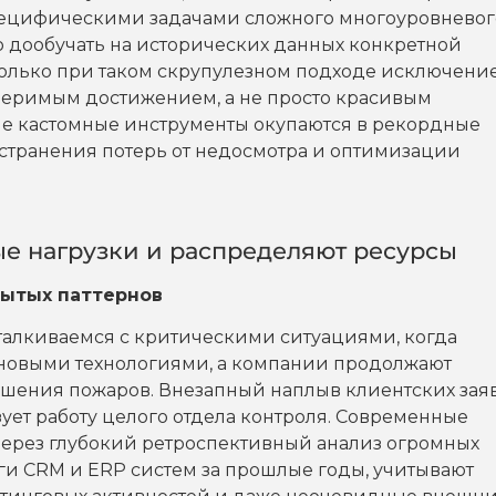
специфическими задачами сложного многоуровневог
 дообучать на исторических данных конкретной
Только при таком скрупулезном подходе исключени
змеримым достижением, а не просто красивым
е кастомные инструменты окупаются в рекордные
устранения потерь от недосмотра и оптимизации
е нагрузки и распределяют ресурсы
рытых паттернов
талкиваемся с критическими ситуациями, когда
 новыми технологиями, а компании продолжают
ушения пожаров. Внезапный наплыв клиентских зая
ует работу целого отдела контроля. Современные
через глубокий ретроспективный анализ огромных
и CRM и ERP систем за прошлые годы, учитывают