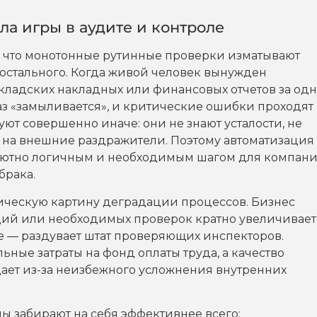
а игры в аудите и контроле
, что монотонные рутинные проверки изматывают
остального. Когда живой человек вынужден
кладских накладных или финансовых отчетов за одн
аз «замыливается», и критические ошибки проходят
 совершенно иначе: они не знают усталости, не
я на внешние раздражители. Поэтому автоматизация
лютно логичным и необходимым шагом для компани
брака.
ическую картину деградации процессов. Бизнес
ций или необходимых проверок кратно увеличивает
е — раздувает штат проверяющих инспекторов.
ьные затраты на фонд оплаты труда, а качество
ает из-за неизбежного усложнения внутренних
 забирают на себя эффективнее всего: