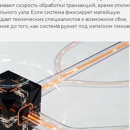
вают скорость обработки транзакций, время откли
ельного узла. Если система фиксирует малейшую
дает технических специалистов о возможном сбое,
ие до того, как система рухнет под натиском пико