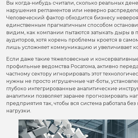
Вы когда-нибудь считали, сколько реальных ден
нарушения регламентов или неверно распредел
Человеческий фактор обходится бизнесу невероя
единственным прагматичным способом остановит
видим, как компании пытаются затыкать дыры в 
аудиторов, хотя корень проблемы кроется в само
лишь усложняет коммуникацию и увеличивает кол
Если даже такие тяжеловесные и консервативные
профильные ведомства Росатома, активно переда
частному сектору игнорировать этот технологич
нужны не просто игрушечные чат-боты, установле
глубоко интегрированные аналитические инстру
аналитики позволяет заранее прогнозировать на
предприятия так, чтобы вся система работала б
нагрузки.