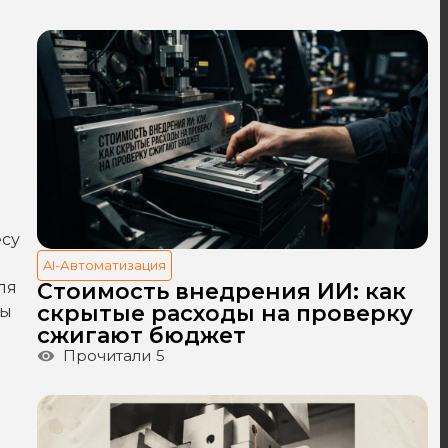
?
есу
AI-Автоматизация
Стоимость внедрения ИИ: как
ля
скрытые расходы на проверку
сы
сжигают бюджет
Прочитали
5