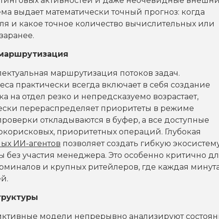
етинговых активностей и даже неочевидные внешн
ема выдает математически точный прогноз: когда
ля и какое точное количество вычислительных или
заранее.
 маршрутизация
лектуальная маршрутизация потоков задач.
еса практически всегда включает в себя создание
а на отдел резко и непредсказуемо возрастает,
чески перераспределяет приоритеты в режиме
роверки откладываются в буфер, а все доступные
окорисковых, приоритетных операций. Глубокая
ых ИИ-агентов
позволяет создать гибкую экосистему
 без участия менеджера. Это особенно критично д
рминалов и крупных ритейлеров, где каждая минут
й.
труктуры
диктивные модели непрерывно анализируют состоя