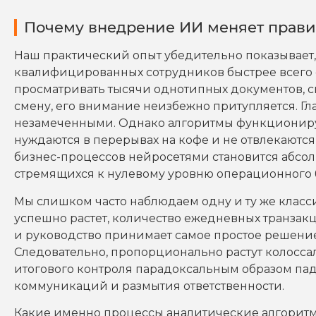
Почему внедрение ИИ меняет правил
Наш практический опыт убедительно показывает
квалифицированных сотрудников быстрее всего 
просматривать тысячи однотипных документов, с
смену, его внимание неизбежно притупляется. Гл
незамеченными. Однако алгоритмы функционируют
нуждаются в перерывах на кофе и не отвлекаютс
бизнес-процессов нейросетями становится абсо
стремящихся к нулевому уровню операционного 
Мы слишком часто наблюдаем одну и ту же класс
успешно растет, количество ежедневных транзак
и руководство принимает самое простое решени
Следовательно, пропорционально растут колоссал
итогового контроля парадоксальным образом пад
коммуникаций и размытия ответственности.
Какие именно процессы аналитические алгоритмы