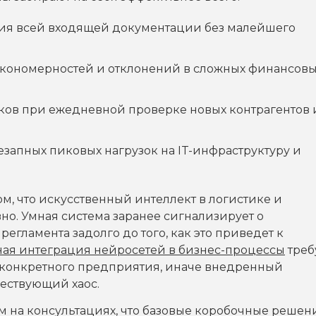
ия всей входящей документации без малейшего
акономерностей и отклонений в сложных финансов
ков при ежедневной проверке новых контрагентов 
запных пиковых нагрузок на IT-инфраструктуру и
м, что искусственный интеллект в логистике и
но. Умная система заранее сигнализирует о
егламента задолго до того, как это приведет к
ая интеграция нейросетей в бизнес-процессы
треб
 конкретного предприятия, иначе внедренный
ществующий хаос.
м на консультациях, что базовые коробочные решен